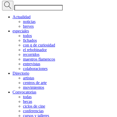
Actualidad
noticias
breves
especiales
todos
fichados
con q de curiosidad
el rebobinador
recorridos
maestros flamencos
entrevistas
colaboraciones
Directorio
artistas
centros de arte
movimientos
Convocatorias
todas
becas
ciclos de cine
conferencias
cursos y talleres