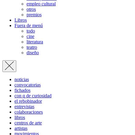
empleo cultural
otros
premios
Libros
Fuera de menú
todo
cine
literatura
teatro
diseño
noticias
convocatorias
fichados
con q de curiosidad
el rebobinador
entrevistas
colaboraciones
libros
centros de arte
artistas
movimientos