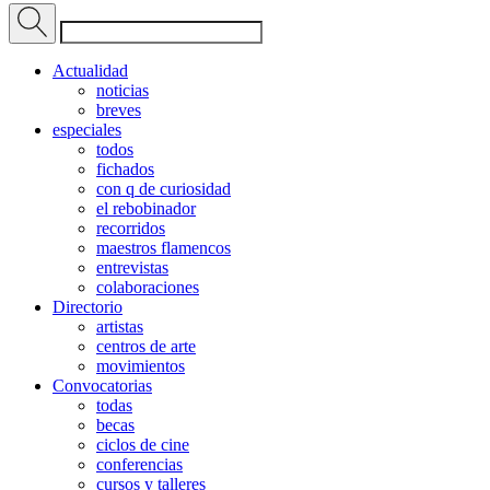
Actualidad
noticias
breves
especiales
todos
fichados
con q de curiosidad
el rebobinador
recorridos
maestros flamencos
entrevistas
colaboraciones
Directorio
artistas
centros de arte
movimientos
Convocatorias
todas
becas
ciclos de cine
conferencias
cursos y talleres