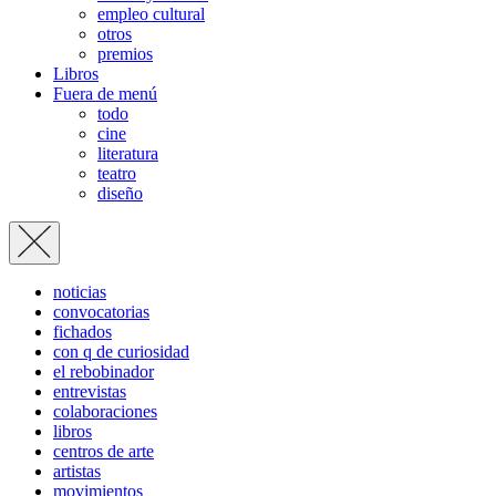
empleo cultural
otros
premios
Libros
Fuera de menú
todo
cine
literatura
teatro
diseño
noticias
convocatorias
fichados
con q de curiosidad
el rebobinador
entrevistas
colaboraciones
libros
centros de arte
artistas
movimientos