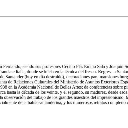
n Fernando, siendo sus profesores Cecilio Plá, Emilio Sala y Joaquín Sor
ncia e Italia, donde se inicia en la técnica del fresco. Regresa a Sant
e Santander (hoy en día destruido), decoraciones para mansiones burguesa
nta de Relaciones Culturales del Ministerio de Asuntos Exteriores Espa
938 en la Academia Nacional de Bellas Artes; da conferencias sobre pint
rca hasta la década de los veinte, y el segundo, su madurez, desde eso
de la observación del trabajo de los grandes maestros del impresionismo
ecialmente de la bahía santanderina, y los numerosos retratos con pleno 