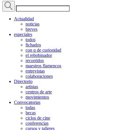
Actualidad
noticias
breves
especiales
todos
fichados
con q de curiosidad
el rebobinador
recorridos
maestros flamencos
entrevistas
colaboraciones
Directorio
artistas
centros de arte
movimientos
Convocatorias
todas
becas
ciclos de cine
conferencias
cursos y talleres