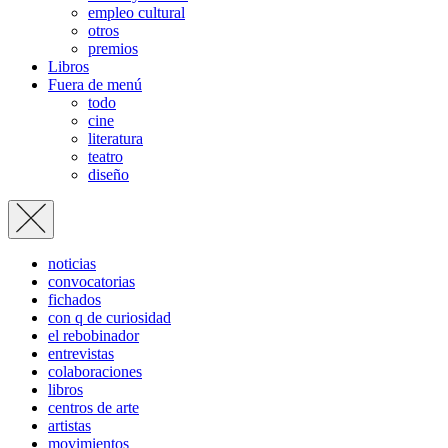
empleo cultural
otros
premios
Libros
Fuera de menú
todo
cine
literatura
teatro
diseño
noticias
convocatorias
fichados
con q de curiosidad
el rebobinador
entrevistas
colaboraciones
libros
centros de arte
artistas
movimientos