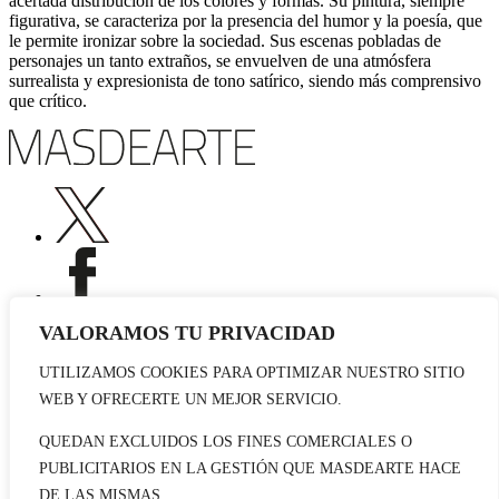
acertada distribución de los colores y formas. Su pintura, siempre
figurativa, se caracteriza por la presencia del humor y la poesía, que
le permite ironizar sobre la sociedad. Sus escenas pobladas de
personajes un tanto extraños, se envuelven de una atmósfera
surrealista y expresionista de tono satírico, siendo más comprensivo
que crítico.
VALORAMOS TU PRIVACIDAD
UTILIZAMOS COOKIES PARA OPTIMIZAR NUESTRO SITIO
Publicidad
WEB Y OFRECERTE UN MEJOR SERVICIO.
Staff
Contacto
QUEDAN EXCLUIDOS LOS FINES COMERCIALES O
PUBLICITARIOS EN LA GESTIÓN QUE MASDEARTE HACE
© 2026 masdearte. Información de exposiciones, museos y artistas
DE LAS MISMAS.