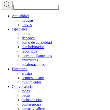
Actualidad
noticias
breves
especiales
todos
fichados
con q de curiosidad
el rebobinador
recorridos
maestros flamencos
entrevistas
colaboraciones
Directorio
artistas
centros de arte
movimientos
Convocatorias
todas
becas
ciclos de cine
conferencias
cursos y talleres