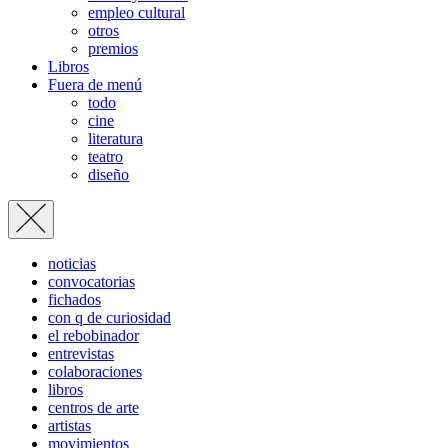
empleo cultural
otros
premios
Libros
Fuera de menú
todo
cine
literatura
teatro
diseño
noticias
convocatorias
fichados
con q de curiosidad
el rebobinador
entrevistas
colaboraciones
libros
centros de arte
artistas
movimientos