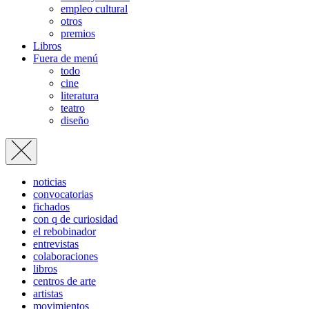
empleo cultural
otros
premios
Libros
Fuera de menú
todo
cine
literatura
teatro
diseño
noticias
convocatorias
fichados
con q de curiosidad
el rebobinador
entrevistas
colaboraciones
libros
centros de arte
artistas
movimientos