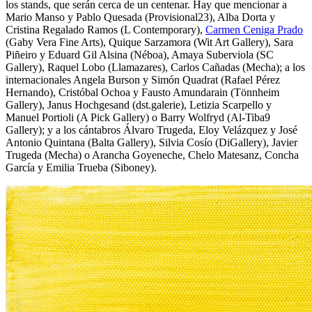
los stands, que serán cerca de un centenar. Hay que mencionar a
Mario Manso y Pablo Quesada (Provisional23), Alba Dorta y
Cristina Regalado Ramos (L Contemporary),
Carmen Ceniga Prado
(Gaby Vera Fine Arts), Quique Sarzamora (Wit Art Gallery), Sara
Piñeiro y Eduard Gil Alsina (Néboa), Amaya Suberviola (SC
Gallery), Raquel Lobo (Llamazares), Carlos Cañadas (Mecha); a los
internacionales Angela Burson y Simón Quadrat (Rafael Pérez
Hernando), Cristóbal Ochoa y Fausto Amundarain (Tönnheim
Gallery), Janus Hochgesand (dst.galerie), Letizia Scarpello y
Manuel Portioli (A Pick Gallery) o Barry Wolfryd (Al-Tiba9
Gallery); y a los cántabros Álvaro Trugeda, Eloy Velázquez y José
Antonio Quintana (Balta Gallery), Silvia Cosío (DiGallery), Javier
Trugeda (Mecha) o Arancha Goyeneche, Chelo Matesanz, Concha
García y Emilia Trueba (Siboney).