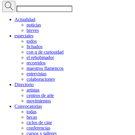
Actualidad
noticias
breves
especiales
todos
fichados
con q de curiosidad
el rebobinador
recorridos
maestros flamencos
entrevistas
colaboraciones
Directorio
artistas
centros de arte
movimientos
Convocatorias
todas
becas
ciclos de cine
conferencias
cursos y talleres