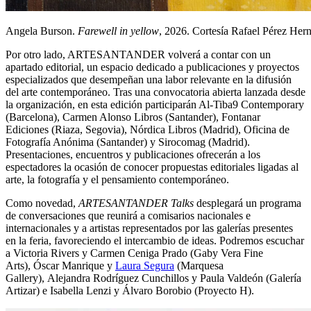
Angela Burson.
Farewell in yellow
, 2026. Cortesía Rafael Pérez Her
Por otro lado, ARTESANTANDER volverá a contar con un
apartado editorial, un espacio dedicado a publicaciones y proyectos
especializados que desempeñan una labor relevante en la difusión
del arte contemporáneo. Tras una convocatoria abierta lanzada desde
la organización, en esta edición participarán Al-Tiba9 Contemporary
(Barcelona), Carmen Alonso Libros (Santander), Fontanar
Ediciones (Riaza, Segovia), Nórdica Libros (Madrid), Oficina de
Fotografía Anónima (Santander) y Sirocomag (Madrid).
Presentaciones, encuentros y publicaciones ofrecerán a los
espectadores la ocasión de conocer propuestas editoriales ligadas al
arte, la fotografía y el pensamiento contemporáneo.
Como novedad,
ARTESANTANDER Talks
desplegará un programa
de conversaciones que reunirá a comisarios nacionales e
internacionales y a artistas representados por las galerías presentes
en la feria, favoreciendo el intercambio de ideas. Podremos escuchar
a Victoria Rivers y Carmen Ceniga Prado (Gaby Vera Fine
Arts), Óscar Manrique y
Laura Segura
(Marquesa
Gallery), Alejandra Rodríguez Cunchillos y Paula Valdeón (Galería
Artizar) e Isabella Lenzi y Álvaro Borobio (Proyecto H).