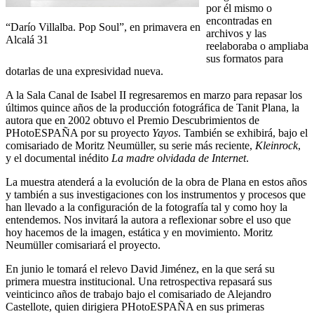
por él mismo o
encontradas en
“Darío Villalba. Pop Soul”, en primavera en
archivos y las
Alcalá 31
reelaboraba o ampliaba
sus formatos para
dotarlas de una expresividad nueva.
A la Sala Canal de Isabel II regresaremos en marzo para repasar los
últimos quince años de la producción fotográfica de Tanit Plana, la
autora que en 2002 obtuvo el Premio Descubrimientos de
PHotoESPAÑA por su proyecto
Yayos
. También se exhibirá, bajo el
comisariado de Moritz Neumüller, su serie más reciente,
Kleinrock
,
y el documental inédito
La madre olvidada de Internet
.
La muestra atenderá a la evolución de la obra de Plana en estos años
y también a sus investigaciones con los instrumentos y procesos que
han llevado a la configuración de la fotografía tal y como hoy la
entendemos. Nos invitará la autora a reflexionar sobre el uso que
hoy hacemos de la imagen, estática y en movimiento. Moritz
Neumüller comisariará el proyecto.
En junio le tomará el relevo David Jiménez, en la que será su
primera muestra institucional. Una retrospectiva repasará sus
veinticinco años de trabajo bajo el comisariado de Alejandro
Castellote, quien dirigiera PHotoESPAÑA en sus primeras