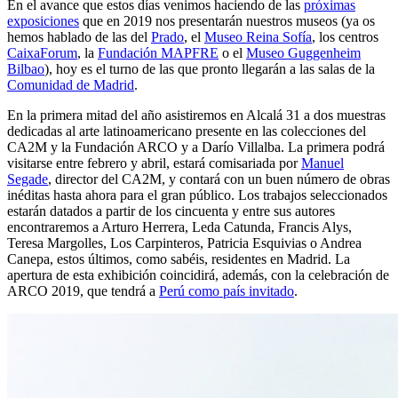
En el avance que estos días venimos haciendo de las
próximas
exposiciones
que en 2019 nos presentarán nuestros museos (ya os
hemos hablado de las del
Prado
, el
Museo Reina Sofía
, los centros
CaixaForum
, la
Fundación MAPFRE
o el
Museo Guggenheim
Bilbao
), hoy es el turno de las que pronto llegarán a las salas de la
Comunidad de Madrid
.
En la primera mitad del año asistiremos en Alcalá 31 a dos muestras
dedicadas al arte latinoamericano presente en las colecciones del
CA2M y la Fundación ARCO y a Darío Villalba. La primera podrá
visitarse entre febrero y abril, estará comisariada por
Manuel
Segade
, director del CA2M, y contará con un buen número de obras
inéditas hasta ahora para el gran público. Los trabajos seleccionados
estarán datados a partir de los cincuenta y entre sus autores
encontraremos a Arturo Herrera, Leda Catunda, Francis Alys,
Teresa Margolles, Los Carpinteros, Patricia Esquivias o Andrea
Canepa, estos últimos, como sabéis, residentes en Madrid. La
apertura de esta exhibición coincidirá, además, con la celebración de
ARCO 2019, que tendrá a
Perú como país invitado
.