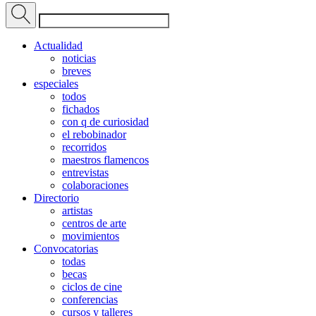
Actualidad
noticias
breves
especiales
todos
fichados
con q de curiosidad
el rebobinador
recorridos
maestros flamencos
entrevistas
colaboraciones
Directorio
artistas
centros de arte
movimientos
Convocatorias
todas
becas
ciclos de cine
conferencias
cursos y talleres