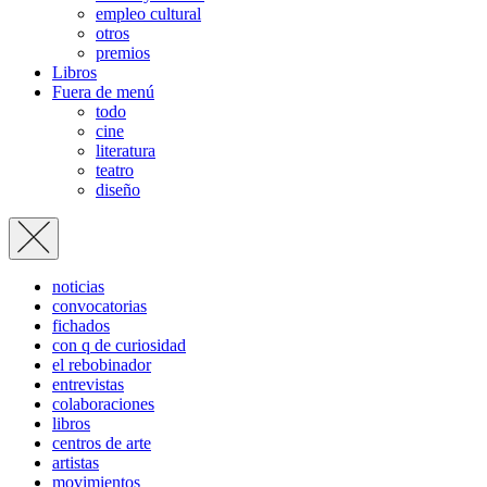
empleo cultural
otros
premios
Libros
Fuera de menú
todo
cine
literatura
teatro
diseño
noticias
convocatorias
fichados
con q de curiosidad
el rebobinador
entrevistas
colaboraciones
libros
centros de arte
artistas
movimientos