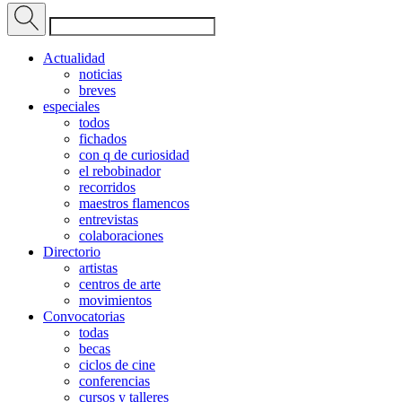
Actualidad
noticias
breves
especiales
todos
fichados
con q de curiosidad
el rebobinador
recorridos
maestros flamencos
entrevistas
colaboraciones
Directorio
artistas
centros de arte
movimientos
Convocatorias
todas
becas
ciclos de cine
conferencias
cursos y talleres