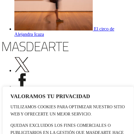
El circo de
Alejandra Icaza
VALORAMOS TU PRIVACIDAD
UTILIZAMOS COOKIES PARA OPTIMIZAR NUESTRO SITIO
Publicidad
WEB Y OFRECERTE UN MEJOR SERVICIO.
Staff
Contacto
QUEDAN EXCLUIDOS LOS FINES COMERCIALES O
PUBLICITARIOS EN LA GESTIÓN QUE MASDEARTE HACE
© 2026 masdearte. Información de exposiciones, museos y artistas