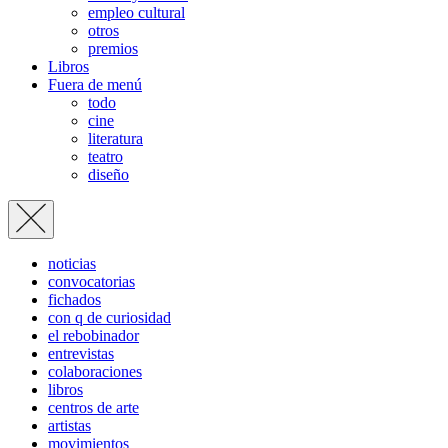
empleo cultural
otros
premios
Libros
Fuera de menú
todo
cine
literatura
teatro
diseño
noticias
convocatorias
fichados
con q de curiosidad
el rebobinador
entrevistas
colaboraciones
libros
centros de arte
artistas
movimientos