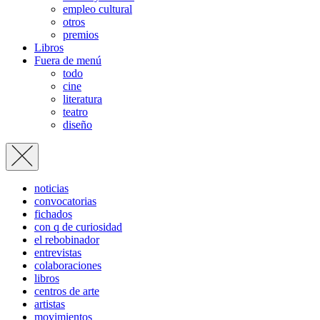
empleo cultural
otros
premios
Libros
Fuera de menú
todo
cine
literatura
teatro
diseño
noticias
convocatorias
fichados
con q de curiosidad
el rebobinador
entrevistas
colaboraciones
libros
centros de arte
artistas
movimientos