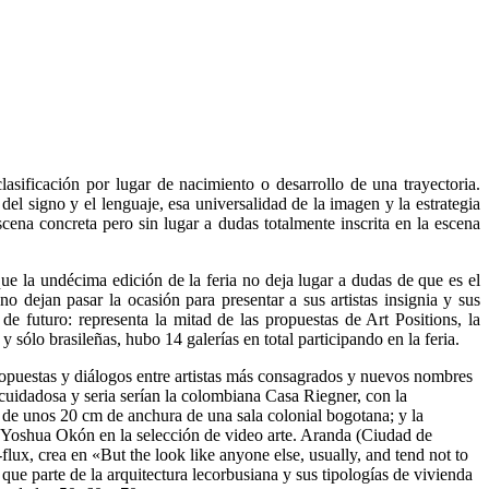
asificación por lugar de nacimiento o desarrollo de una trayectoria.
l signo y el lenguaje, esa universalidad de la imagen y la estrategia
scena concreta pero sin lugar a dudas totalmente inscrita en la escena
ue la undécima edición de la feria no deja lugar a dudas de que es el
o dejan pasar la ocasión para presentar a sus artistas insignia y sus
e futuro: representa la mitad de las propuestas de Art Positions, la
 sólo brasileñas, hubo 14 galerías en total participando en la feria.
puestas y diálogos entre artistas más consagrados y nuevos nombres
cuidadosa y seria serían la colombiana Casa Riegner, con la
 de unos 20 cm de anchura de una sala colonial bogotana; y la
 Yoshua Okón en la selección de video arte. Aranda (Ciudad de
ux, crea en «But the look like anyone else, usually, and tend not to
que parte de la arquitectura lecorbusiana y sus tipologías de vivienda