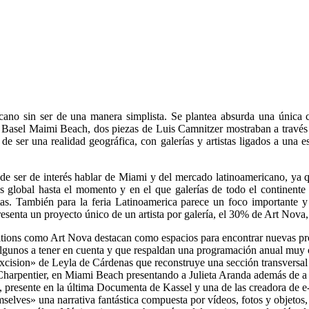
icano sin ser de una manera simplista. Se plantea absurda una única cl
Basel Maimi Beach, dos piezas de Luis Camnitzer mostraban a través de
e ser una realidad geográfica, con galerías y artistas ligados a una e
ede ser de interés hablar de Miami y del mercado latinoamericano, ya q
s global hasta el momento y en el que galerías de todo el continente n
as. También para la feria Latinoamerica parece un foco importante y d
esenta un proyecto único de un artista por galería, el 30% de Art Nova, y
itions como Art Nova destacan como espacios para encontrar nuevas pro
Algunos a tener en cuenta y que respaldan una programación anual muy 
Excision» de Leyla de Cárdenas que reconstruye una sección transversal
Charpentier, en Miami Beach presentando a Julieta Aranda además de a
presente en la última Documenta de Kassel y una de las creadora de e-fl
elves» una narrativa fantástica compuesta por vídeos, fotos y objetos, 