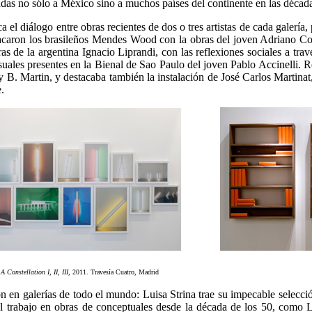
adas no sólo a México sino a muchos países del continente en las década
 el diálogo entre obras recientes de dos o tres artistas de cada galería
tacaron los brasileños Mendes Wood con la obras del joven Adriano Cost
as de la argentina Ignacio Liprandi, con las reflexiones sociales a tr
uales presentes en la Bienal de Sao Paulo del joven Pablo Accinelli. R
ry B. Martin, y destacaba también la instalación de José Carlos Martina
.
.
A Constellation I, II, III
, 2011. Travesía Cuatro, Madrid
región en galerías de todo el mundo: Luisa Strina trae su impecable sel
l trabajo en obras de conceptuales desde la década de los 50, como L