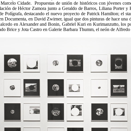
 Marcelo Cidade. Propuestas de unión de históricos con jóvenes como
alación de Héctor Zamora junto a Geraldo de Barros, Liliana Porter y R
n de Polígrafa, destacando el nuevo proyecto de Patrick Hamilton; el s
s en Documenta, en David Zwirner, igual que dos pinturas de hace una d
 Salcedo en Alexander and Bonin, Gabriel Kuri en Kurimanzutto, los 
nando Brice y Jota Castro en Galerie Barbara Thumm, el neón de Alfre