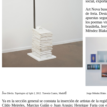
social, export
Art Nova busca
de feria. Des
apuestas segur
los poemas vis
brasileña, Jer
Méndez Blake
J
d
ose Dávila.
Topologies of light I
, 2012. Travesía Cuatro, Madri
Jorge Méndez Blake
Ya en la sección general se constata la inserción de artistas de la 
Cildo Meireles, Marcius Galán o Juan Araujo; Henrique Faria con e