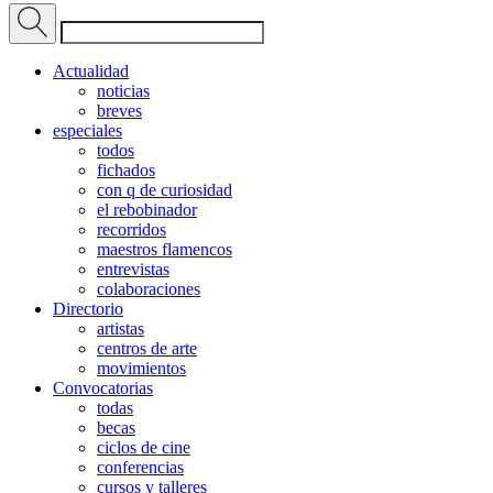
Actualidad
noticias
breves
especiales
todos
fichados
con q de curiosidad
el rebobinador
recorridos
maestros flamencos
entrevistas
colaboraciones
Directorio
artistas
centros de arte
movimientos
Convocatorias
todas
becas
ciclos de cine
conferencias
cursos y talleres