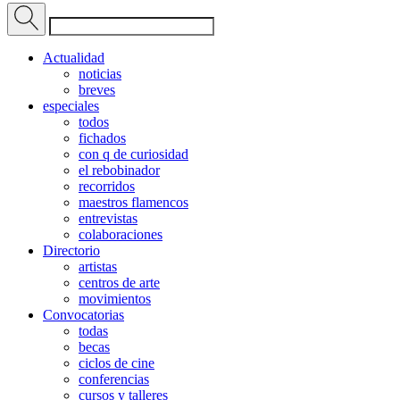
Actualidad
noticias
breves
especiales
todos
fichados
con q de curiosidad
el rebobinador
recorridos
maestros flamencos
entrevistas
colaboraciones
Directorio
artistas
centros de arte
movimientos
Convocatorias
todas
becas
ciclos de cine
conferencias
cursos y talleres