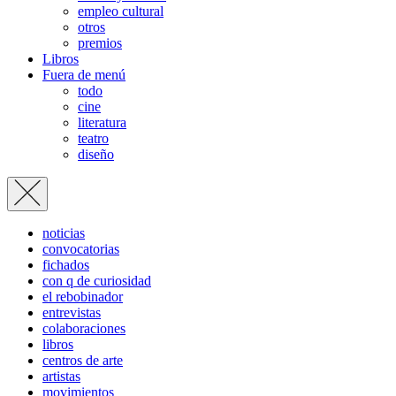
empleo cultural
otros
premios
Libros
Fuera de menú
todo
cine
literatura
teatro
diseño
noticias
convocatorias
fichados
con q de curiosidad
el rebobinador
entrevistas
colaboraciones
libros
centros de arte
artistas
movimientos