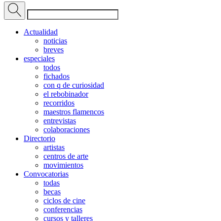
Actualidad
noticias
breves
especiales
todos
fichados
con q de curiosidad
el rebobinador
recorridos
maestros flamencos
entrevistas
colaboraciones
Directorio
artistas
centros de arte
movimientos
Convocatorias
todas
becas
ciclos de cine
conferencias
cursos y talleres