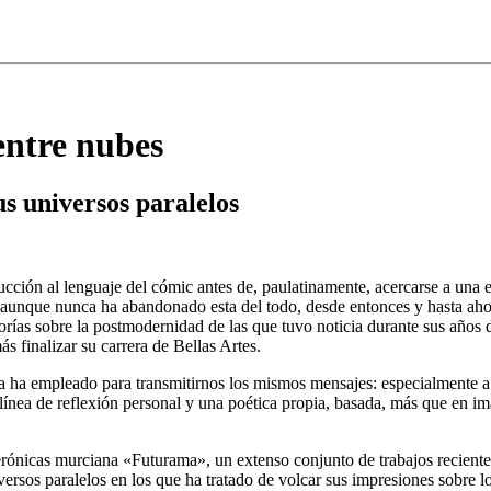
entre nubes
us universos paralelos
cción al lenguaje del cómic antes de, paulatinamente, acercarse a una e
 aunque nunca ha abandonado esta del todo, desde entonces y hasta aho
teorías sobre la postmodernidad de las que tuvo noticia durante sus año
s finalizar su carrera de Bellas Artes.
la ha empleado para transmitirnos los mismos mensajes: especialmente a 
nea de reflexión personal y una poética propia, basada, más que en im
Verónicas murciana «Futurama», un extenso conjunto de trabajos recientes
versos paralelos en los que ha tratado de volcar sus impresiones sobre los