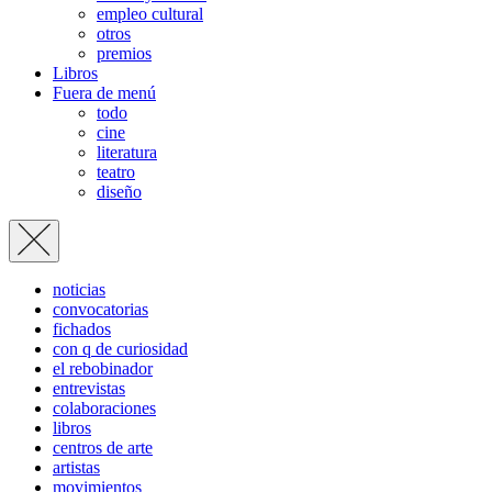
empleo cultural
otros
premios
Libros
Fuera de menú
todo
cine
literatura
teatro
diseño
noticias
convocatorias
fichados
con q de curiosidad
el rebobinador
entrevistas
colaboraciones
libros
centros de arte
artistas
movimientos