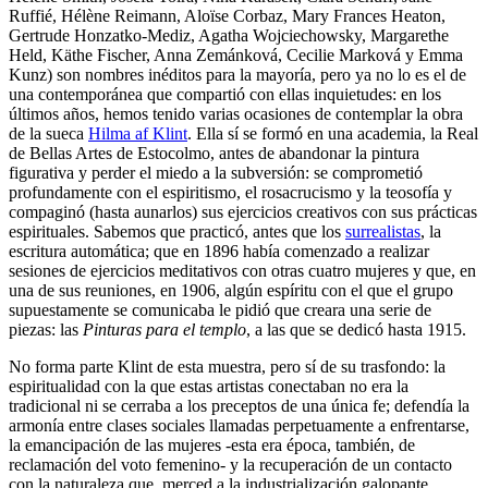
Ruffié, Hélène Reimann, Aloïse Corbaz, Mary Frances Heaton,
Gertrude Honzatko-Mediz, Agatha Wojciechowsky, Margarethe
Held, Käthe Fischer, Anna Zemánková, Cecilie Marková y Emma
Kunz) son nombres inéditos para la mayoría, pero ya no lo es el de
una contemporánea que compartió con ellas inquietudes: en los
últimos años, hemos tenido varias ocasiones de contemplar la obra
de la sueca
Hilma af Klint
. Ella sí se formó en una academia, la Real
de Bellas Artes de Estocolmo, antes de abandonar la pintura
figurativa y perder el miedo a la subversión: se comprometió
profundamente con el espiritismo, el rosacrucismo y la teosofía y
compaginó (hasta aunarlos) sus ejercicios creativos con sus prácticas
espirituales. Sabemos que practicó, antes que los
surrealistas
, la
escritura automática; que en 1896 había comenzado a realizar
sesiones de ejercicios meditativos con otras cuatro mujeres y que, en
una de sus reuniones, en 1906, algún espíritu con el que el grupo
supuestamente se comunicaba le pidió que creara una serie de
piezas: las
Pinturas para el templo
, a las que se dedicó hasta 1915.
No forma parte Klint de esta muestra, pero sí de su trasfondo: la
espiritualidad con la que estas artistas conectaban no era la
tradicional ni se cerraba a los preceptos de una única fe; defendía la
armonía entre clases sociales llamadas perpetuamente a enfrentarse,
la emancipación de las mujeres -esta era época, también, de
reclamación del voto femenino- y la recuperación de un contacto
con la naturaleza que, merced a la industrialización galopante,