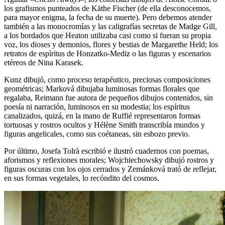
los grafismos punteados de Käthe Fischer (de ella desconocemos,
para mayor enigma, la fecha de su muerte). Pero debemos atender
también a las monocromías y las caligrafías secretas de Madge Gill,
a los bordados que Heaton utilizaba casi como si fueran su propia
voz, los dioses y demonios, flores y bestias de Margarethe Held; los
retratos de espíritus de Honzatko-Mediz o las figuras y escenarios
etéreos de Nina Karasek.
Kunz dibujó, como proceso terapéutico, preciosas composiciones
geométricas; Marková dibujaba luminosas formas florales que
regalaba, Reimann fue autora de pequeños dibujos contenidos, sin
poesía ni narración, luminosos en su modestia; los espíritus
canalizados, quizá, en la mano de Ruffié representaron formas
tortuosas y rostros ocultos y Hélène Smith transcribía mundos y
figuras angelicales, como sus coétaneas, sin esbozo previo.
Por último, Josefa Tolrà escribió e ilustró cuadernos con poemas,
aforismos y reflexiones morales; Wojchiechowsky dibujó rostros y
figuras oscuras con los ojos cerrados y Zemánková trató de reflejar,
en sus formas vegetales, lo recóndito del cosmos.