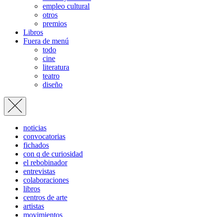
empleo cultural
otros
premios
Libros
Fuera de menú
todo
cine
literatura
teatro
diseño
noticias
convocatorias
fichados
con q de curiosidad
el rebobinador
entrevistas
colaboraciones
libros
centros de arte
artistas
movimientos