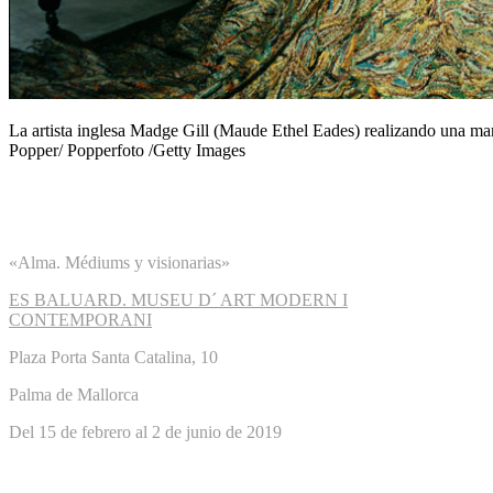
La artista inglesa Madge Gill (Maude Ethel Eades) realizando una man
Popper/ Popperfoto /Getty Images
«Alma. Médiums y visionarias»
ES BALUARD. MUSEU D´ ART MODERN I
CONTEMPORANI
Plaza Porta Santa Catalina, 10
Palma de Mallorca
Del 15 de febrero al 2 de junio de 2019