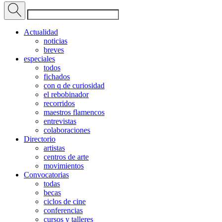
Actualidad
noticias
breves
especiales
todos
fichados
con q de curiosidad
el rebobinador
recorridos
maestros flamencos
entrevistas
colaboraciones
Directorio
artistas
centros de arte
movimientos
Convocatorias
todas
becas
ciclos de cine
conferencias
cursos y talleres