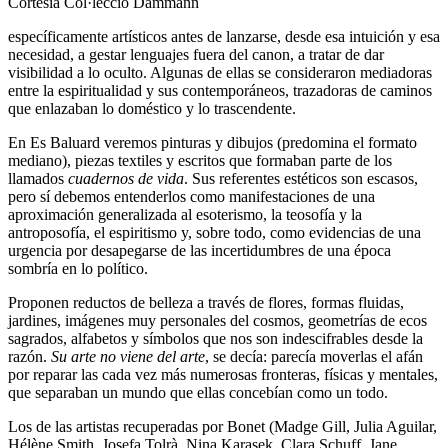
Cortesía Col·lecció Dammann
específicamente artísticos antes de lanzarse, desde esa intuición y esa
necesidad, a gestar lenguajes fuera del canon, a tratar de dar
visibilidad a lo oculto. Algunas de ellas se consideraron mediadoras
entre la espiritualidad y sus contemporáneos, trazadoras de caminos
que enlazaban lo doméstico y lo trascendente.
En Es Baluard veremos pinturas y dibujos (predomina el formato
mediano), piezas textiles y escritos que formaban parte de los
llamados
cuadernos de vida
. Sus referentes estéticos son escasos,
pero sí debemos entenderlos como manifestaciones de una
aproximación generalizada al esoterismo, la teosofía y la
antroposofía, el espiritismo y, sobre todo, como evidencias de una
urgencia por desapegarse de las incertidumbres de una época
sombría en lo político.
Proponen reductos de belleza a través de flores, formas fluidas,
jardines, imágenes muy personales del cosmos, geometrías de ecos
sagrados, alfabetos y símbolos que nos son indescifrables desde la
razón.
Su arte no viene del arte
, se decía: parecía moverlas el afán
por reparar las cada vez más numerosas fronteras, físicas y mentales,
que separaban un mundo que ellas concebían como un todo.
Los de las artistas recuperadas por Bonet (Madge Gill, Julia Aguilar,
Hélène Smith, Josefa Tolrà, Nina Karasek, Clara Schuff, Jane