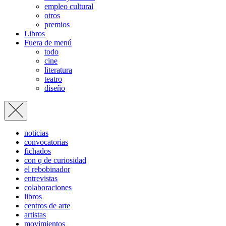
empleo cultural
otros
premios
Libros
Fuera de menú
todo
cine
literatura
teatro
diseño
noticias
convocatorias
fichados
con q de curiosidad
el rebobinador
entrevistas
colaboraciones
libros
centros de arte
artistas
movimientos