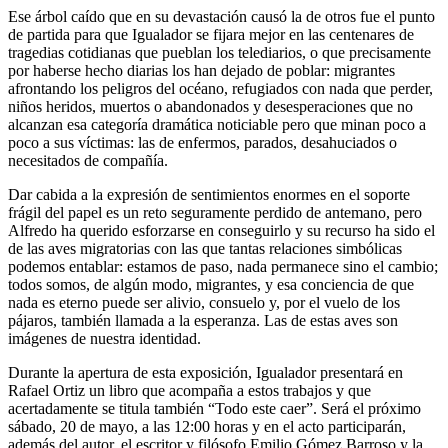
Ese árbol caído que en su devastación causó la de otros fue el punto
de partida para que Igualador se fijara mejor en las centenares de
tragedias cotidianas que pueblan los telediarios, o que precisamente
por haberse hecho diarias los han dejado de poblar: migrantes
afrontando los peligros del océano, refugiados con nada que perder,
niños heridos, muertos o abandonados y desesperaciones que no
alcanzan esa categoría dramática noticiable pero que minan poco a
poco a sus víctimas: las de enfermos, parados, desahuciados o
necesitados de compañía.
Dar cabida a la expresión de sentimientos enormes en el soporte
frágil del papel es un reto seguramente perdido de antemano, pero
Alfredo ha querido esforzarse en conseguirlo y su recurso ha sido el
de las aves migratorias con las que tantas relaciones simbólicas
podemos entablar: estamos de paso, nada permanece sino el cambio;
todos somos, de algún modo, migrantes, y esa conciencia de que
nada es eterno puede ser alivio, consuelo y, por el vuelo de los
pájaros, también llamada a la esperanza. Las de estas aves son
imágenes de nuestra identidad.
Durante la apertura de esta exposición, Igualador presentará en
Rafael Ortiz un libro que acompaña a estos trabajos y que
acertadamente se titula también “Todo este caer”. Será el próximo
sábado, 20 de mayo, a las 12:00 horas y en el acto participarán,
además del autor, el escritor y filósofo Emilio Gómez Barroso y la