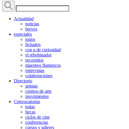
Actualidad
noticias
breves
especiales
todos
fichados
con q de curiosidad
el rebobinador
recorridos
maestros flamencos
entrevistas
colaboraciones
Directorio
artistas
centros de arte
movimientos
Convocatorias
todas
becas
ciclos de cine
conferencias
cursos y talleres