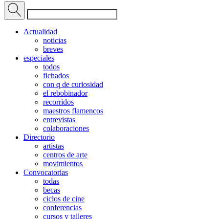
Actualidad
noticias
breves
especiales
todos
fichados
con q de curiosidad
el rebobinador
recorridos
maestros flamencos
entrevistas
colaboraciones
Directorio
artistas
centros de arte
movimientos
Convocatorias
todas
becas
ciclos de cine
conferencias
cursos y talleres