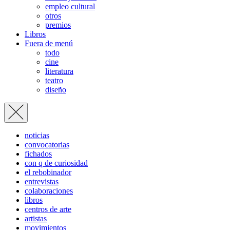
empleo cultural
otros
premios
Libros
Fuera de menú
todo
cine
literatura
teatro
diseño
noticias
convocatorias
fichados
con q de curiosidad
el rebobinador
entrevistas
colaboraciones
libros
centros de arte
artistas
movimientos