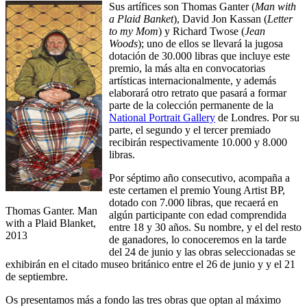
Sus artífices son Thomas Ganter (
Man with
a Plaid Banket
), David Jon Kassan (
Letter
to my Mom
) y Richard Twose (
Jean
Woods
); uno de ellos se llevará la jugosa
dotación de 30.000 libras que incluye este
premio, la más alta en convocatorias
artísticas internacionalmente, y además
elaborará otro retrato que pasará a formar
parte de la colección permanente de la
National Portrait Gallery
de Londres. Por su
parte, el segundo y el tercer premiado
recibirán respectivamente 10.000 y 8.000
libras.
Por séptimo año consecutivo, acompaña a
este certamen el premio Young Artist BP,
dotado con 7.000 libras, que recaerá en
Thomas Ganter. Man
algún participante con edad comprendida
with a Plaid Blanket,
entre 18 y 30 años. Su nombre, y el del resto
2013
de ganadores, lo conoceremos en la tarde
del 24 de junio y las obras seleccionadas se
exhibirán en el citado museo británico entre el 26 de junio y y el 21
de septiembre.
Os presentamos más a fondo las tres obras que optan al máximo