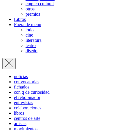
empleo cultural
otros
premios
Libros
Fuera de menú
todo
cine
literatura
teatro
diseño
noticias
convocatorias
fichados
con q de curiosidad
el rebobinador
entrevistas
colaboraciones
libros
centros de arte
artistas
movimientos