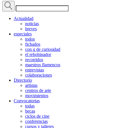
Actualidad
noticias
breves
especiales
todos
fichados
con q de curiosidad
el rebobinador
recorridos
maestros flamencos
entrevistas
colaboraciones
Directorio
artistas
centros de arte
movimientos
Convocatorias
todas
becas
ciclos de cine
conferencias
cursos y talleres