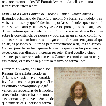
reconocimiento en los BP Portrait Award, todas ellas con una
intrahistoria interesante:
Man with a Plaid Banket
, de Thomas Ganter. Ganter, artista e
ilustrador originario de Frankfurt, encontró a Karel, su modelo, tras
visitar un museo y quedó fascinado por las similitudes que encontró
entre su vestuario y sus poses y las de los protagonistas de algunas
de las pinturas que acababa de ver. El retrato nos invita a reflexionar
sobre la coexistencia de riqueza y pobreza en un entorno común y,
al mostrarnos a un hombre sin hogar en un formato semejante al que
en siglos pasados se utilizaba para presentarnos a figuras de santos,
Ganter quiso hacer hincapié en la idea de que todas las personas, sin
excepción, son dignas y merecen respeto. Karel acudió a cinco
sesiones para ser retratado; en ellas Ganter se centró en su rostro y
sus manos, el resto de la pintura la realizó de forma libre.
Letter to My Mom
, de David Jon
Kassan. Este artista nacido en
Arkansas y residente en Brooklyn
invitó a su madre a posar para él en
su estudio neoyorquino y logró
vencer las reticencias de la modelo
ofreciéndole otro retrato de uno de
sus hermanos y convenciéndola de
que pintarla es su personal forma