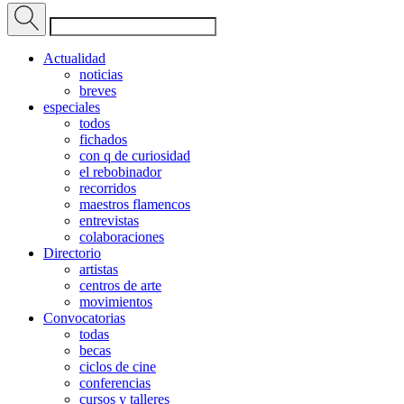
Actualidad
noticias
breves
especiales
todos
fichados
con q de curiosidad
el rebobinador
recorridos
maestros flamencos
entrevistas
colaboraciones
Directorio
artistas
centros de arte
movimientos
Convocatorias
todas
becas
ciclos de cine
conferencias
cursos y talleres