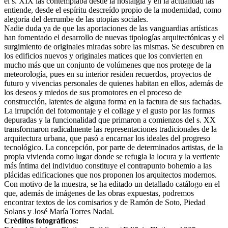
el s. XIX las contemplaba desde la nostalgia y en la actualidad las
entiende, desde el espíritu descreído propio de la modernidad, como
alegoría del derrumbe de las utopías sociales.
Nadie duda ya de que las aportaciones de las vanguardias artísticas
han fomentado el desarrollo de nuevas tipologías arquitectónicas y el
surgimiento de originales miradas sobre las mismas. Se descubren en
los edificios nuevos y originales matices que los convierten en
mucho más que un conjunto de volúmenes que nos protege de la
meteorología, pues en su interior residen recuerdos, proyectos de
futuro y vivencias personales de quienes habitan en ellos, además de
los deseos y miedos de sus promotores en el proceso de
construcción, latentes de alguna forma en la factura de sus fachadas.
La irrupción del fotomontaje y el collage y el gusto por las formas
depuradas y la funcionalidad que primaron a comienzos del s. XX
transformaron radicalmente las representaciones tradicionales de la
arquitectura urbana, que pasó a encarnar los ideales del progreso
tecnológico. La concepción, por parte de determinados artistas, de la
propia vivienda como lugar donde se refugia la locura y la vertiente
más íntima del individuo constituye el contrapunto bohemio a las
plácidas edificaciones que nos proponen los arquitectos modernos.
Con motivo de la muestra, se ha editado un detallado catálogo en el
que, además de imágenes de las obras expuestas, podremos
encontrar textos de los comisarios y de Ramón de Soto, Piedad
Solans y José María Torres Nadal.
Créditos fotográficos: