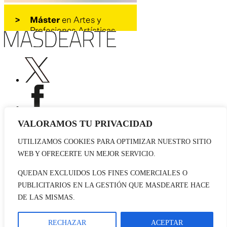
VALORAMOS TU PRIVACIDAD
UTILIZAMOS COOKIES PARA OPTIMIZAR NUESTRO SITIO
Publicidad
WEB Y OFRECERTE UN MEJOR SERVICIO.
Staff
Contacto
QUEDAN EXCLUIDOS LOS FINES COMERCIALES O
PUBLICITARIOS EN LA GESTIÓN QUE MASDEARTE HACE
© 2026 masdearte. Información de exposiciones, museos y artistas
DE LAS MISMAS.
Aviso legal
Política de cookies
Política de Privacidad
RECHAZAR
ACEPTAR