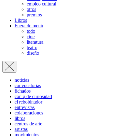
empleo cultural
otros
premios
Libros
Fuera de menú
todo
cine
literatura
teatro
diseño
noticias
convocatorias
fichados
con q de curiosidad
el rebobinador
entrevistas
colaboraciones
libros
centros de arte
artistas
movimientos