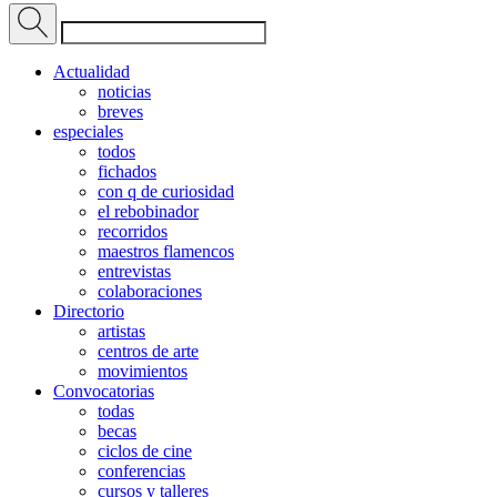
Actualidad
noticias
breves
especiales
todos
fichados
con q de curiosidad
el rebobinador
recorridos
maestros flamencos
entrevistas
colaboraciones
Directorio
artistas
centros de arte
movimientos
Convocatorias
todas
becas
ciclos de cine
conferencias
cursos y talleres