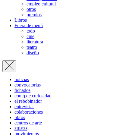
empleo cultural
otros
premios
Libros
Fuera de menú
todo
cine
literatura
teatro
diseño
noticias
convocatorias
fichados
con q de curiosidad
el rebobinador
entrevistas
colaboraciones
libros
centros de arte
artistas
movimientos