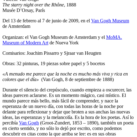
The starry night over the Rhône
, 1888
Musée D’Orsay, París
Del 13 de febrero al 7 de junio de 2009, en el
Van Gogh Museum
de Amsterdam
Organizan: el Van Gogh Museum de Amsterdam y el
MoMA.
Museum of Modern Art
de Nueva York
Comisarios: Joachim Pissarro y Sjraar van Heugten
Obras: 32 pinturas, 19 piezas sobre papel y 5 bocetos
«A menudo me parece que la noche es mucho más viva y rica en
colores que el día»
(Van Gogh, 8 de septiembre de 1888)
Durante el silencio del crepúsculo, cuando empieza a oscurecer, las
ideas parecen aclararse. Es un momento mágico, casi místico. El
mundo parece más bello, más fácil de comprender, y nace la
esperanza de un nuevo día, con todas las horas de la noche por
delante para reflexionar y dejar que broten a sus anchas las nuevas
ideas, las esperanzas y la melancolía. Es la hora de los poetas. Así lo
percibía
Van Gogh
(Groot-Zundert, 1853 – 1890), también un poeta
en cierto sentido, y no sólo lo dejó por escrito, como podemos
descubrir en citas como la que arriba se lee: es en sus obras