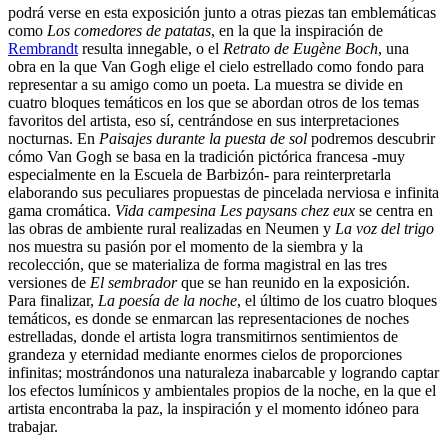
podrá verse en esta exposición junto a otras piezas tan emblemáticas
como
Los comedores de patatas
, en la que la inspiración de
Rembrandt
resulta innegable, o el
Retrato de Eugène Boch
, una
obra en la que Van Gogh elige el cielo estrellado como fondo para
representar a su amigo como un poeta. La muestra se divide en
cuatro bloques temáticos en los que se abordan otros de los temas
favoritos del artista, eso sí, centrándose en sus interpretaciones
nocturnas. En
Paisajes durante la puesta de sol
podremos descubrir
cómo Van Gogh se basa en la tradición pictórica francesa -muy
especialmente en la Escuela de Barbizón- para reinterpretarla
elaborando sus peculiares propuestas de pincelada nerviosa e infinita
gama cromática.
Vida campesina Les paysans chez eux
se centra en
las obras de ambiente rural realizadas en Neumen y
La voz del trigo
nos muestra su pasión por el momento de la siembra y la
recolección, que se materializa de forma magistral en las tres
versiones de
El sembrador
que se han reunido en la exposición.
Para finalizar,
La poesía de la noche
, el último de los cuatro bloques
temáticos, es donde se enmarcan las representaciones de noches
estrelladas, donde el artista logra transmitirnos sentimientos de
grandeza y eternidad mediante enormes cielos de proporciones
infinitas; mostrándonos una naturaleza inabarcable y logrando captar
los efectos lumínicos y ambientales propios de la noche, en la que el
artista encontraba la paz, la inspiración y el momento idóneo para
trabajar.