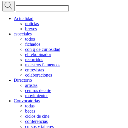
Actualidad
noticias
breves
especiales
todos
fichados
con q de curiosidad
el rebobinador
recorridos
maestros flamencos
entrevistas
colaboraciones
Directorio
artistas
centros de arte
movimientos
Convocatorias
todas
becas
ciclos de cine
conferencias
cursos y talleres