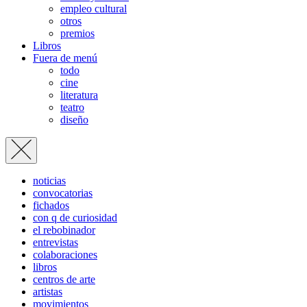
empleo cultural
otros
premios
Libros
Fuera de menú
todo
cine
literatura
teatro
diseño
noticias
convocatorias
fichados
con q de curiosidad
el rebobinador
entrevistas
colaboraciones
libros
centros de arte
artistas
movimientos