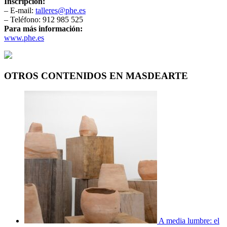
Inscripción:
– E-mail:
talleres@phe.es
– Teléfono: 912 985 525
Para más información:
www.phe.es
OTROS CONTENIDOS EN MASDEARTE
A media lumbre: el