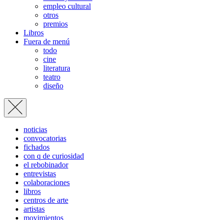
empleo cultural
otros
premios
Libros
Fuera de menú
todo
cine
literatura
teatro
diseño
noticias
convocatorias
fichados
con q de curiosidad
el rebobinador
entrevistas
colaboraciones
libros
centros de arte
artistas
movimientos