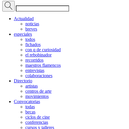
Actualidad
noticias
breves
especiales
todos
fichados
con q de curiosidad
el rebobinador
recorridos
maestros flamencos
entrevistas
colaboraciones
Directorio
artistas
centros de arte
movimientos
Convocatorias
todas
becas
ciclos de cine
conferencias
cursos y talleres