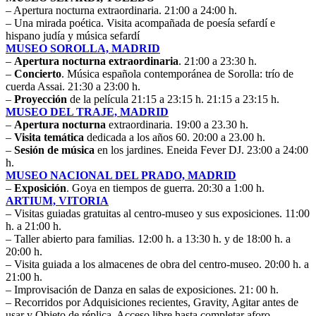
– Apertura nocturna extraordinaria. 21:00 a 24:00 h.
– Una mirada poética. Visita acompañada de poesía sefardí e
hispano judía y música sefardí
MUSEO SOROLLA, MADRID
–
Apertura nocturna extraordinaria
. 21:00 a 23:30 h.
–
Concierto
. Música española contemporánea de Sorolla: trío de
cuerda Assai. 21:30 a 23:00 h.
–
Proyección
de la película 21:15 a 23:15 h. 21:15 a 23:15 h.
MUSEO DEL TRAJE, MADRID
–
Apertura nocturna
extraordinaria. 19:00 a 23.30 h.
–
Visita temática
dedicada a los años 60. 20:00 a 23.00 h.
–
Sesión de música
en los jardines. Eneida Fever DJ. 23:00 a 24:00
h.
MUSEO NACIONAL DEL PRADO, MADRID
–
Exposición
. Goya en tiempos de guerra. 20:30 a 1:00 h.
ARTIUM, VITORIA
– Visitas guiadas gratuitas al centro-museo y sus exposiciones. 11:00
h. a 21:00 h.
– Taller abierto para familias. 12:00 h. a 13:30 h. y de 18:00 h. a
20:00 h.
– Visita guiada a los almacenes de obra del centro-museo. 20:00 h. a
21:00 h.
– Improvisación de Danza en salas de exposiciones. 21: 00 h.
– Recorridos por Adquisiciones recientes, Gravity, Agitar antes de
usar y Objeto de réplica. Acceso libre hasta completar aforo.