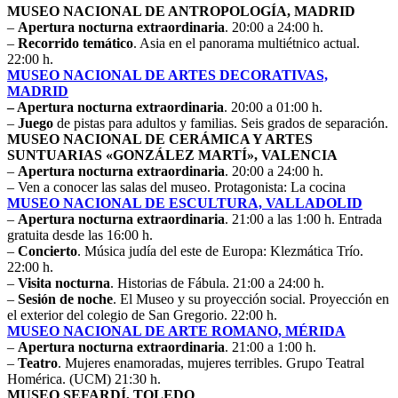
MUSEO NACIONAL DE ANTROPOLOGÍA, MADRID
–
Apertura nocturna extraordinaria
. 20:00 a 24:00 h.
–
Recorrido temático
. Asia en el panorama multiétnico actual.
22:00 h.
MUSEO NACIONAL DE ARTES DECORATIVAS,
MADRID
– Apertura nocturna extraordinaria
. 20:00 a 01:00 h.
–
Juego
de pistas para adultos y familias. Seis grados de separación.
MUSEO NACIONAL DE CERÁMICA Y ARTES
SUNTUARIAS «GONZÁLEZ MARTÍ», VALENCIA
–
Apertura nocturna extraordinaria
. 20:00 a 24:00 h.
– Ven a conocer las salas del museo. Protagonista: La cocina
MUSEO NACIONAL DE ESCULTURA, VALLADOLID
–
Apertura nocturna extraordinaria
. 21:00 a las 1:00 h. Entrada
gratuita desde las 16:00 h.
–
Concierto
. Música judía del este de Europa: Klezmática Trío.
22:00 h.
–
Visita nocturna
. Historias de Fábula. 21:00 a 24:00 h.
–
Sesión de noche
. El Museo y su proyección social. Proyección en
el exterior del colegio de San Gregorio. 22:00 h.
MUSEO NACIONAL DE ARTE ROMANO, MÉRIDA
–
Apertura nocturna extraordinaria
. 21:00 a 1:00 h.
–
Teatro
. Mujeres enamoradas, mujeres terribles. Grupo Teatral
Homérica. (UCM) 21:30 h.
MUSEO SEFARDÍ, TOLEDO