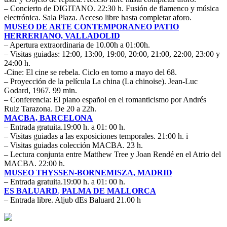
– Concierto de DIGITANO. 22:30 h. Fusión de flamenco y música
electrónica. Sala Plaza. Acceso libre hasta completar aforo.
MUSEO DE ARTE CONTEMPORANEO PATIO
HERRERIANO, VALLADOLID
– Apertura extraordinaria de 10.00h a 01:00h.
– Visitas guiadas: 12:00, 13:00, 19:00, 20:00, 21:00, 22:00, 23:00 y
24:00 h.
-Cine: El cine se rebela. Ciclo en torno a mayo del 68.
– Proyección de la película La china (La chinoise). Jean-Luc
Godard, 1967. 99 min.
– Conferencia: El piano español en el romanticismo por Andrés
Ruiz Tarazona. De 20 a 22h.
MACBA, BARCELONA
– Entrada gratuita.19:00 h. a 01: 00 h.
– Visitas guiadas a las exposiciones temporales. 21:00 h. i
– Visitas guiadas colección MACBA. 23 h.
– Lectura conjunta entre Matthew Tree y Joan Rendé en el Atrio del
MACBA. 22:00 h.
MUSEO THYSSEN-BORNEMISZA, MADRID
– Entrada gratuita.19:00 h. a 01: 00 h.
ES BALUARD
,
PALMA DE MALLORCA
– Entrada libre. Aljub dEs Baluard 21.00 h