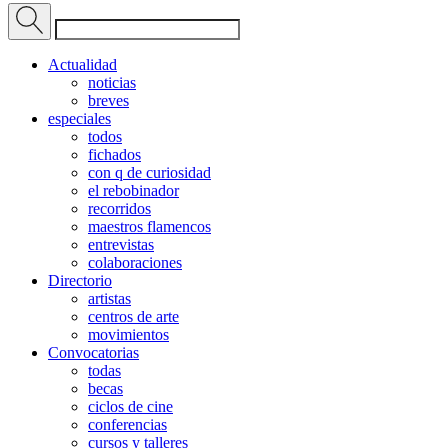
Actualidad
noticias
breves
especiales
todos
fichados
con q de curiosidad
el rebobinador
recorridos
maestros flamencos
entrevistas
colaboraciones
Directorio
artistas
centros de arte
movimientos
Convocatorias
todas
becas
ciclos de cine
conferencias
cursos y talleres