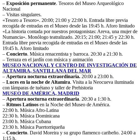
–
Exposición permanente
. Tesoros del Museo Arqueológico
Nacional
– Visitas singulares.
«Tesoro a Tesoro». 20:00; 21:00 y 22:00 h. Entrada libre previa
recogida de entradas en el Museo desde las 19:45 h. Aforo limitado
«La historia contada por nuestros protagonistas: Areva, una mujer de
Numancia». Monólogo teatralizado. 20:15; 21:00; 21:45 y 22:30 h.
Entrada libre previa recogida de entradas en el Museo desde las
19:45 h. Aforo limitado
–
Concierto
. Música renacentista y barroca. 20:30 a 21:30 h.
– Terraza en el jardín con música y animación
MUSEO NACIONAL Y CENTRO DE INVESTIGACIÓN DE
ALTAMIRA, SANTILLANA DEL MAR
–
Apertura nocturna extraordinaria.
20:00 a 23:00 h.
–
Luces en la noche de Altamira
. Visita a la Neocueva iluminada
con lámparas de tuétano y taller de Prehistoria
MUSEO DE AMÉRICA, MADRID
–
Apertura nocturna extraordinaria
. 20:30 a 1:30 h.
–
Ritmos Latinos
en la Noche del Museo de América.
22:00 h. Música Afro-Latina
22:30 h. Música Dominicana
23:00 h. Música Cubana
23:30 h. Música Puertorriqueña
–
Concierto
. David Moreira y su grupo flamenco caribeño. 24:00 a
1:15 h.