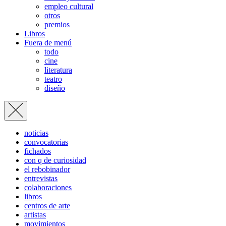
empleo cultural
otros
premios
Libros
Fuera de menú
todo
cine
literatura
teatro
diseño
noticias
convocatorias
fichados
con q de curiosidad
el rebobinador
entrevistas
colaboraciones
libros
centros de arte
artistas
movimientos