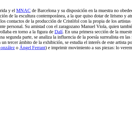
rida y el
MNAC
de Barcelona y su disposición en la muestra no obedece
ción de la escultura contemporánea, a la que quiso dotar de lirismo y atr
los contactos de la producción de Cristòfol con la propia de los artistas
nte personal. Su amistad con el zaragozano Manuel Viola, quien también 
ollaba en torno a la figura de
Dalí
. En una primera sección de la muest
na segunda parte, se analiza la influencia de la poesía surrealista en la
un tercer ámbito de la exhibición, se estudia el interés de este artista p
González
o
Ángel Ferrant
) e imprimir movimiento a sus piezas: lo vere