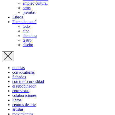
empleo cultural
otros
premios
Libros
Fuera de menú
todo
cine
literatura
teatro
diseño
noticias
convocatorias
fichados
con q de curiosidad
el rebobinador
entrevistas
colaboraciones
libros
centros de arte
artistas
movimientos