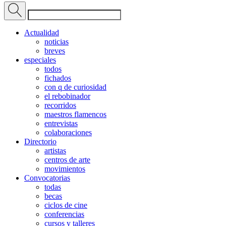
Actualidad
noticias
breves
especiales
todos
fichados
con q de curiosidad
el rebobinador
recorridos
maestros flamencos
entrevistas
colaboraciones
Directorio
artistas
centros de arte
movimientos
Convocatorias
todas
becas
ciclos de cine
conferencias
cursos y talleres