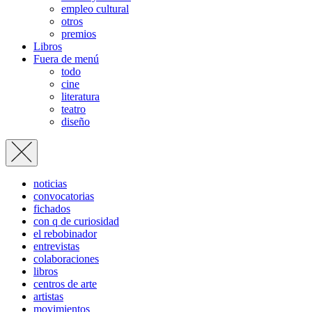
empleo cultural
otros
premios
Libros
Fuera de menú
todo
cine
literatura
teatro
diseño
noticias
convocatorias
fichados
con q de curiosidad
el rebobinador
entrevistas
colaboraciones
libros
centros de arte
artistas
movimientos