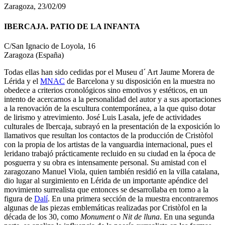
Zaragoza, 23/02/09
IBERCAJA. PATIO DE LA INFANTA
C/San Ignacio de Loyola, 16
Zaragoza (España)
Todas ellas han sido cedidas por el Museu d´ Art Jaume Morera de
Lérida y el
MNAC
de Barcelona y su disposición en la muestra no
obedece a criterios cronológicos sino emotivos y estéticos, en un
intento de acercarnos a la personalidad del autor y a sus aportaciones
a la renovación de la escultura contemporánea, a la que quiso dotar
de lirismo y atrevimiento. José Luis Lasala, jefe de actividades
culturales de Ibercaja, subrayó en la presentación de la exposición lo
llamativos que resultan los contactos de la producción de Cristòfol
con la propia de los artistas de la vanguardia internacional, pues el
leridano trabajó prácticamente recluido en su ciudad en la época de
posguerra y su obra es intensamente personal. Su amistad con el
zaragozano Manuel Viola, quien también residió en la villa catalana,
dio lugar al surgimiento en Lérida de un importante apéndice del
movimiento surrealista que entonces se desarrollaba en torno a la
figura de
Dalí
. En una primera sección de la muestra encontraremos
algunas de las piezas emblemáticas realizadas por Cristòfol en la
década de los 30, como
Monument
o
Nit de lluna
. En una segunda