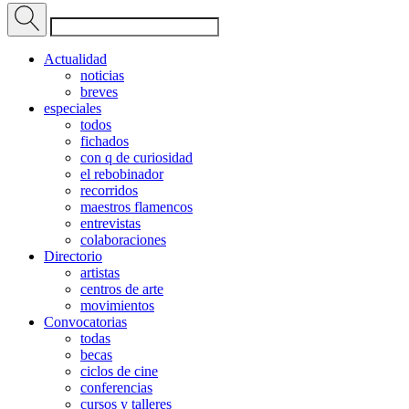
Actualidad
noticias
breves
especiales
todos
fichados
con q de curiosidad
el rebobinador
recorridos
maestros flamencos
entrevistas
colaboraciones
Directorio
artistas
centros de arte
movimientos
Convocatorias
todas
becas
ciclos de cine
conferencias
cursos y talleres