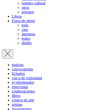
empleo cultural
otros
premios
Libros
Fuera de menú
todo
cine
literatura
teatro
diseño
noticias
convocatorias
fichados
con q de curiosidad
el rebobinador
entrevistas
colaboraciones
libros
centros de arte
artistas
movimientos