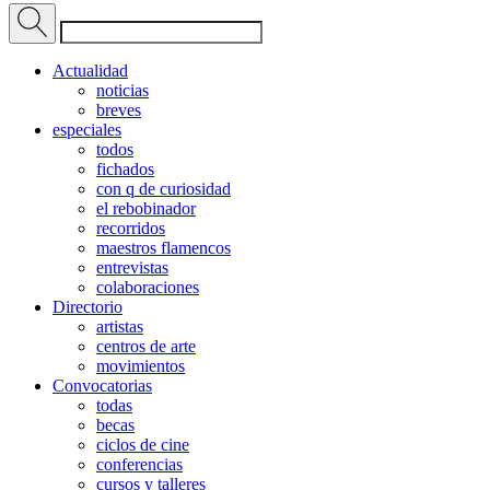
Actualidad
noticias
breves
especiales
todos
fichados
con q de curiosidad
el rebobinador
recorridos
maestros flamencos
entrevistas
colaboraciones
Directorio
artistas
centros de arte
movimientos
Convocatorias
todas
becas
ciclos de cine
conferencias
cursos y talleres