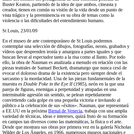
Buster Keaton, partiendo de la idea de que ambos, cineasta y
creador, tienen en común su visión de la vida desde un punto de
vista trágico y la preeminencia en su obra de temas como la
violencia o las dificultades del entendimiento humano.
St Louis, 23/01/09
En el museo de arte contemporáneo de St Louis podremos
contemplar una selección de dibujos, fotografías, neons, grabados y
vídeos que desprenden ironía y amargura a partes iguales y que
buscan llevar al espectador tanto a la risa como al llanto. Por todo
ello, la obra de Nauman es analizada a menudo en relación con las
piezas teatrales de Samuel Beckett, dramaturgo que nunca cesó de
evocar el doloroso drama de la existencia pero siempre desde el
sarcasmo y la mordacidad. Una de las piezas fundamentales de la
muestra es
Double Poke in the Eye II
(1985), neón en la que una
pareja de figuras, enemigas a perpetuidad y atrapadas en una
interminable agresión sin sentido, se pelean repetidamente
convirtiendo cada golpe en una pequeña victoria e invitando al
público a la celebración de sus «éxitos». Nauman, que representará
a EE.UU en la próxima
Bienal de Venecia
, trabaja con una amplia
variedad de técnicas, ideas e intereses, quizá fruto de su formación
en campos tan diversos como las matemáticas, la física o el arte.
Desde que mostrara sus obras por primera vez en la galería Nicholas
Wilder de Los Ángeles, en 1966, numerosos museos nacionales e