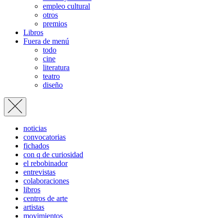
empleo cultural
otros
premios
Libros
Fuera de menú
todo
cine
literatura
teatro
diseño
noticias
convocatorias
fichados
con q de curiosidad
el rebobinador
entrevistas
colaboraciones
libros
centros de arte
artistas
movimientos