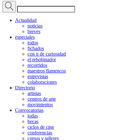
Actualidad
noticias
breves
especiales
todos
fichados
con q de curiosidad
el rebobinador
recorridos
maestros flamencos
entrevistas
colaboraciones
Directorio
artistas
centros de arte
movimientos
Convocatorias
todas
becas
ciclos de cine
conferencias
cursos y talleres