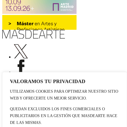
VALORAMOS TU PRIVACIDAD
UTILIZAMOS COOKIES PARA OPTIMIZAR NUESTRO SITIO
Publicidad
WEB Y OFRECERTE UN MEJOR SERVICIO.
Staff
Contacto
QUEDAN EXCLUIDOS LOS FINES COMERCIALES O
PUBLICITARIOS EN LA GESTIÓN QUE MASDEARTE HACE
© 2026 masdearte. Información de exposiciones, museos y artistas
DE LAS MISMAS.
Aviso legal