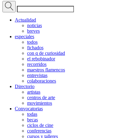
Actualidad
noticias
breves
especiales
todos
fichados
con q de curiosidad
el rebobinador
recorridos
maestros flamencos
entrevistas
colaboraciones
Directorio
artistas
centros de arte
movimientos
Convocatorias
todas
becas
ciclos de cine
conferencias
cursos y talleres