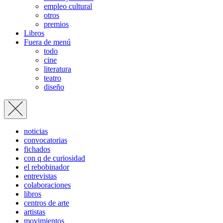
empleo cultural
otros
premios
Libros
Fuera de menú
todo
cine
literatura
teatro
diseño
noticias
convocatorias
fichados
con q de curiosidad
el rebobinador
entrevistas
colaboraciones
libros
centros de arte
artistas
movimientos