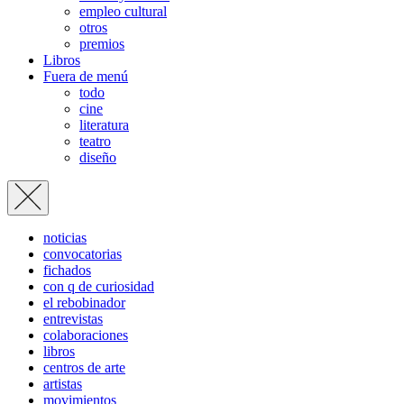
empleo cultural
otros
premios
Libros
Fuera de menú
todo
cine
literatura
teatro
diseño
noticias
convocatorias
fichados
con q de curiosidad
el rebobinador
entrevistas
colaboraciones
libros
centros de arte
artistas
movimientos