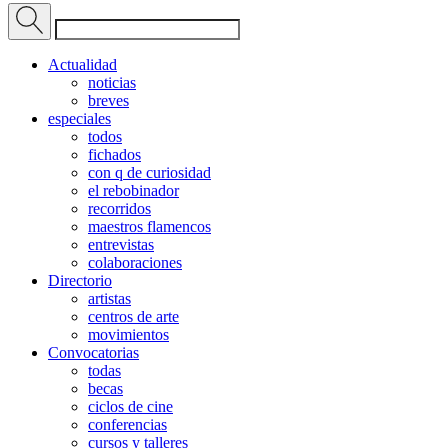
Actualidad
noticias
breves
especiales
todos
fichados
con q de curiosidad
el rebobinador
recorridos
maestros flamencos
entrevistas
colaboraciones
Directorio
artistas
centros de arte
movimientos
Convocatorias
todas
becas
ciclos de cine
conferencias
cursos y talleres