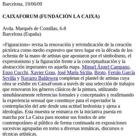
Barcelona, 19/06/09
CAIXAFORUM (FUNDACIÓN LA CAIXA)
Avda. Marqués de Comillas, 6-8
Barcelona (España)
«Figuracions» revisa la renovación y reivindicación de la creación
pictórica como medio expresivo que tuvo lugar en la década de los
ochenta de la mano de artistas que apostaron por el simbolismo, el
expresionismo y la figuración frente a la conceptualización y la
abstracción imperantes en aquella etapa.
Miguel Ángel Campano
,
Enzo Cucchi
,
Xavier Grau
,
José María Sicilia
,
Broto
,
Ferrán García
Sevilla
y
Navarro Baldeweg
completan el plantel de artistas cuya
obra se exhibe en CaixaForum a través de una selección de trabajos
que renovaron los géneros clásicos de la pintura, utilizando
simultáneamente referencias formales y conceptuales y reafirmando
la experiencia sensual que constituye para el espectador la
contemplación del arte desde una actitud hedonista y ajena a
ideologías. Esta muestra se enmarca en la iniciativa puesta en
marcha por La Caixa para mostrar sus fondos de arte
contemporáneo al público de forma continuada en exposiciones
sucesivas agrupadas en torno a diversas temáticas, discursos o
técnicas artísticas.