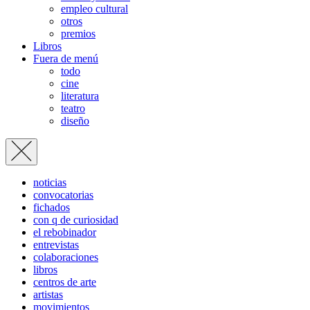
empleo cultural
otros
premios
Libros
Fuera de menú
todo
cine
literatura
teatro
diseño
noticias
convocatorias
fichados
con q de curiosidad
el rebobinador
entrevistas
colaboraciones
libros
centros de arte
artistas
movimientos