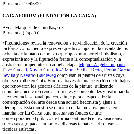
Barcelona, 19/06/09
CAIXAFORUM (FUNDACIÓN LA CAIXA)
Avda. Marqués de Comillas, 6-8
Barcelona (España)
«Figuracions» revisa la renovación y reivindicación de la creación
pictórica como medio expresivo que tuvo lugar en la década de los
ochenta de la mano de artistas que apostaron por el simbolismo, el
expresionismo y la figuración frente a la conceptualización y la
abstracción imperantes en aquella etapa.
Miguel Ángel Campano
,
Enzo Cucchi
,
Xavier Grau
,
José María Sicilia
,
Broto
,
Ferrán García
Sevilla
y
Navarro Baldeweg
completan el plantel de artistas cuya
obra se exhibe en CaixaForum a través de una selección de trabajos
que renovaron los géneros clásicos de la pintura, utilizando
simultáneamente referencias formales y conceptuales y reafirmando
la experiencia sensual que constituye para el espectador la
contemplación del arte desde una actitud hedonista y ajena a
ideologías. Esta muestra se enmarca en la iniciativa puesta en
marcha por La Caixa para mostrar sus fondos de arte
contemporáneo al público de forma continuada en exposiciones
sucesivas agrupadas en torno a diversas temáticas, discursos o
técnicas artísticas.