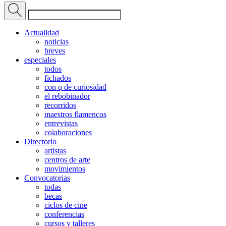
Actualidad
noticias
breves
especiales
todos
fichados
con q de curiosidad
el rebobinador
recorridos
maestros flamencos
entrevistas
colaboraciones
Directorio
artistas
centros de arte
movimientos
Convocatorias
todas
becas
ciclos de cine
conferencias
cursos y talleres