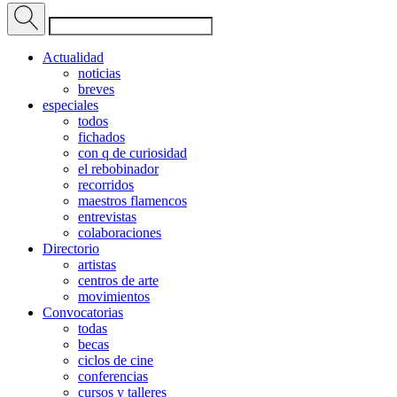
Actualidad
noticias
breves
especiales
todos
fichados
con q de curiosidad
el rebobinador
recorridos
maestros flamencos
entrevistas
colaboraciones
Directorio
artistas
centros de arte
movimientos
Convocatorias
todas
becas
ciclos de cine
conferencias
cursos y talleres