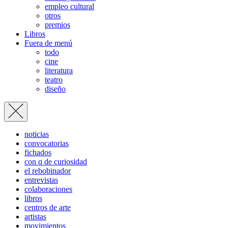
empleo cultural
otros
premios
Libros
Fuera de menú
todo
cine
literatura
teatro
diseño
noticias
convocatorias
fichados
con q de curiosidad
el rebobinador
entrevistas
colaboraciones
libros
centros de arte
artistas
movimientos