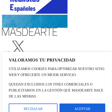
VALORAMOS TU PRIVACIDAD
UTILIZAMOS COOKIES PARA OPTIMIZAR NUESTRO SITIO
WEB Y OFRECERTE UN MEJOR SERVICIO.
QUEDAN EXCLUIDOS LOS FINES COMERCIALES O
Publicidad
PUBLICITARIOS EN LA GESTIÓN QUE MASDEARTE HACE
Staff
Contacto
DE LAS MISMAS.
© 2026 masdearte. Información de exposiciones, museos y artistas
RECHAZAR
ACEPTAR