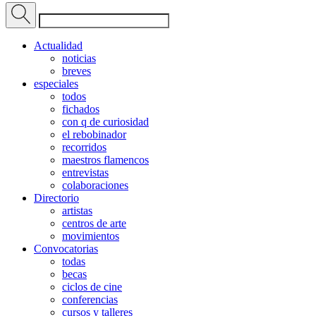
Actualidad
noticias
breves
especiales
todos
fichados
con q de curiosidad
el rebobinador
recorridos
maestros flamencos
entrevistas
colaboraciones
Directorio
artistas
centros de arte
movimientos
Convocatorias
todas
becas
ciclos de cine
conferencias
cursos y talleres