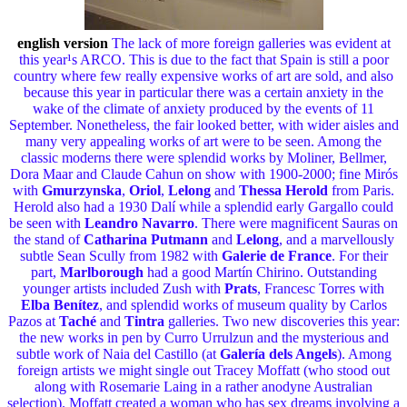
english version
The lack of more foreign galleries was evident at
this year¹s ARCO. This is due to the fact that Spain is still a poor
country where few really expensive works of art are sold, and also
because this year in particular there was a certain anxiety in the
wake of the climate of anxiety produced by the events of 11
September. Nonetheless, the fair looked better, with wider aisles and
many very appealing works of art were to be seen. Among the
classic moderns there were splendid works by Moliner, Bellmer,
Dora Maar and Claude Cahun on show with 1900-2000; fine Mirós
with
Gmurzynska
,
Oriol
,
Lelong
and
Thessa Herold
from Paris.
Herold also had a 1930 Dalí while a splendid early Gargallo could
be seen with
Leandro Navarro
. There were magnificent Sauras on
the stand of
Catharina Putmann
and
Lelong
, and a marvellously
subtle Sean Scully from 1982 with
Galerie de France
. For their
part,
Marlborough
had a good Martín Chirino. Outstanding
younger artists included Zush with
Prats
, Francesc Torres with
Elba Benítez
, and splendid works of museum quality by Carlos
Pazos at
Taché
and
Tintra
galleries. Two new discoveries this year:
the new works in pen by Curro Urrulzun and the mysterious and
subtle work of Naia del Castillo (at
Galería dels Angels
). Among
foreign artists we might single out Tracey Moffatt (who stood out
along with Rosemarie Laing in a rather anodyne Australian
selection). Moffatt created a woman who has sex dreams involving a