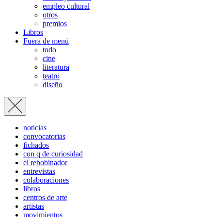
empleo cultural
otros
premios
Libros
Fuera de menú
todo
cine
literatura
teatro
diseño
noticias
convocatorias
fichados
con q de curiosidad
el rebobinador
entrevistas
colaboraciones
libros
centros de arte
artistas
movimientos