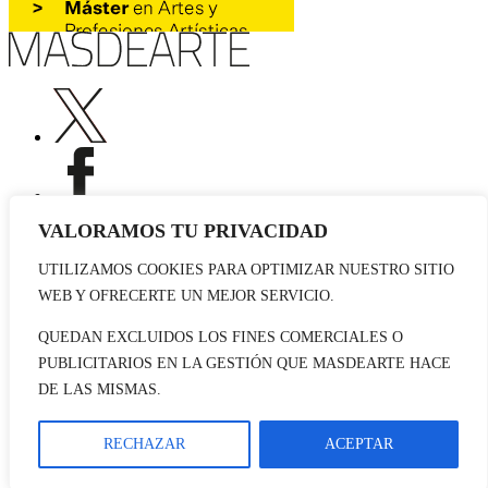
VALORAMOS TU PRIVACIDAD
UTILIZAMOS COOKIES PARA OPTIMIZAR NUESTRO SITIO
Publicidad
WEB Y OFRECERTE UN MEJOR SERVICIO.
Staff
Contacto
QUEDAN EXCLUIDOS LOS FINES COMERCIALES O
PUBLICITARIOS EN LA GESTIÓN QUE MASDEARTE HACE
© 2026 masdearte. Información de exposiciones, museos y artistas
DE LAS MISMAS.
Aviso legal
Política de cookies
Política de Privacidad
RECHAZAR
ACEPTAR
Datos sociales