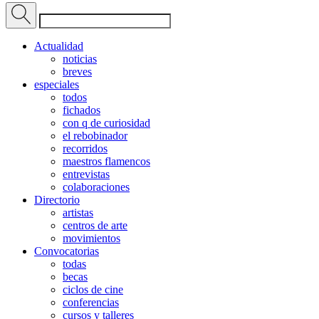
Actualidad
noticias
breves
especiales
todos
fichados
con q de curiosidad
el rebobinador
recorridos
maestros flamencos
entrevistas
colaboraciones
Directorio
artistas
centros de arte
movimientos
Convocatorias
todas
becas
ciclos de cine
conferencias
cursos y talleres