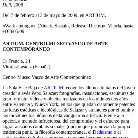
Hell
, 2008
Del 7 de febrero al 3 de mayo de 2009, en ARTIUM.
«Walk among us. (Attack, Sustain, Release, Decay)». Vitoria, hasta
el 03/05/09
ARTIUM. CENTRO-MUSEO VASCO DE ARTE
CONTEMPORÁNEO
C/ Francia, 24
Vitoria-Gasteiz (España)
Centro-Museo Vasco de Arte Contemporáneo
La Sala Este Baja de
ARTIUM
recoge los últimos trabajos del joven
creador alavés Pepo Salazar: fotografías, instalaciones, esculturas de
gran formato, vídeos y objetos realizados en los últimos dos años
entre Valencia y Nueva York, en los que quedan claramente patentes
las ideas estéticas e ideológicas de Salazar y su interés por el punk y
los movimientos utópicos de la vanguardia artística. Frente a la
opción, a menudo infructuosa, del compromiso y el esfuerzo para
lograr ansiados cambios sociales (opción que promovían la propia
tendencia punk, la filosofía contemporánea, el
Dadaísmo
o el
situacionismo), Salazar propone, a quienes busquen romper con el