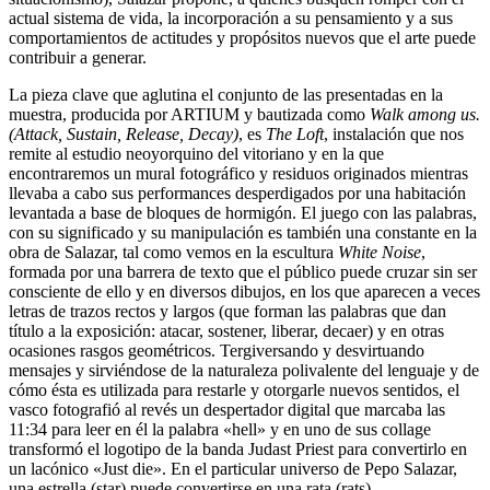
actual sistema de vida, la incorporación a su pensamiento y a sus
comportamientos de actitudes y propósitos nuevos que el arte puede
contribuir a generar.
La pieza clave que aglutina el conjunto de las presentadas en la
muestra, producida por ARTIUM y bautizada como
Walk among us.
(Attack, Sustain, Release, Decay)
, es
The Loft
, instalación que nos
remite al estudio neoyorquino del vitoriano y en la que
encontraremos un mural fotográfico y residuos originados mientras
llevaba a cabo sus performances desperdigados por una habitación
levantada a base de bloques de hormigón. El juego con las palabras,
con su significado y su manipulación es también una constante en la
obra de Salazar, tal como vemos en la escultura
White Noise
,
formada por una barrera de texto que el público puede cruzar sin ser
consciente de ello y en diversos dibujos, en los que aparecen a veces
letras de trazos rectos y largos (que forman las palabras que dan
título a la exposición: atacar, sostener, liberar, decaer) y en otras
ocasiones rasgos geométricos. Tergiversando y desvirtuando
mensajes y sirviéndose de la naturaleza polivalente del lenguaje y de
cómo ésta es utilizada para restarle y otorgarle nuevos sentidos, el
vasco fotografió al revés un despertador digital que marcaba las
11:34 para leer en él la palabra «hell» y en uno de sus collage
transformó el logotipo de la banda Judast Priest para convertirlo en
un lacónico «Just die». En el particular universo de Pepo Salazar,
una estrella (star) puede convertirse en una rata (rats).