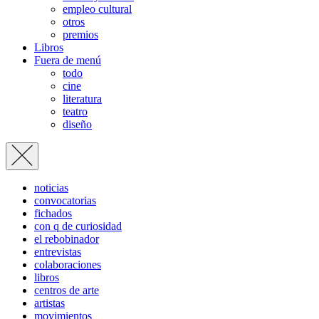
empleo cultural
otros
premios
Libros
Fuera de menú
todo
cine
literatura
teatro
diseño
noticias
convocatorias
fichados
con q de curiosidad
el rebobinador
entrevistas
colaboraciones
libros
centros de arte
artistas
movimientos