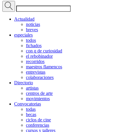
Actualidad
noticias
breves
especiales
todos
fichados
con q de curiosidad
el rebobinador
recorridos
maestros flamencos
entrevistas
colaboraciones
Directorio
artistas
centros de arte
movimientos
Convocatorias
todas
becas
ciclos de cine
conferencias
cursos y talleres