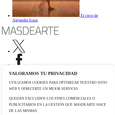
El circo de
Alejandra Icaza
VALORAMOS TU PRIVACIDAD
UTILIZAMOS COOKIES PARA OPTIMIZAR NUESTRO SITIO
Publicidad
WEB Y OFRECERTE UN MEJOR SERVICIO.
Staff
Contacto
QUEDAN EXCLUIDOS LOS FINES COMERCIALES O
PUBLICITARIOS EN LA GESTIÓN QUE MASDEARTE HACE
© 2026 masdearte. Información de exposiciones, museos y artistas
DE LAS MISMAS.
Aviso legal