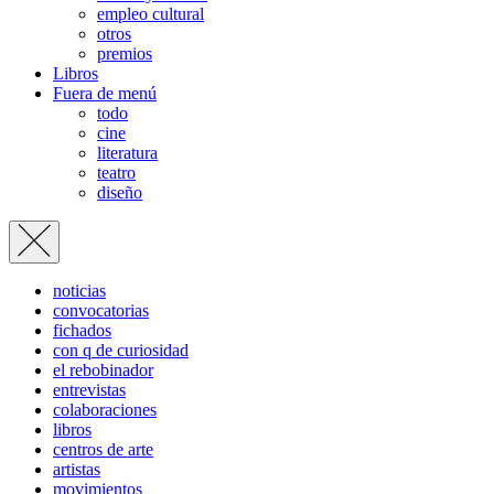
empleo cultural
otros
premios
Libros
Fuera de menú
todo
cine
literatura
teatro
diseño
noticias
convocatorias
fichados
con q de curiosidad
el rebobinador
entrevistas
colaboraciones
libros
centros de arte
artistas
movimientos