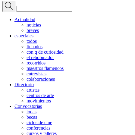
Actualidad
noticias
breves
especiales
todos
fichados
con q de curiosidad
el rebobinador
recorridos
maestros flamencos
entrevistas
colaboraciones
Directorio
artistas
centros de arte
movimientos
Convocatorias
todas
becas
ciclos de cine
conferencias
cursos y talleres