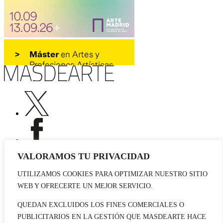
VALORAMOS TU PRIVACIDAD
UTILIZAMOS COOKIES PARA OPTIMIZAR NUESTRO SITIO
Publicidad
WEB Y OFRECERTE UN MEJOR SERVICIO.
Staff
Contacto
QUEDAN EXCLUIDOS LOS FINES COMERCIALES O
PUBLICITARIOS EN LA GESTIÓN QUE MASDEARTE HACE
© 2026 masdearte. Información de exposiciones, museos y artistas