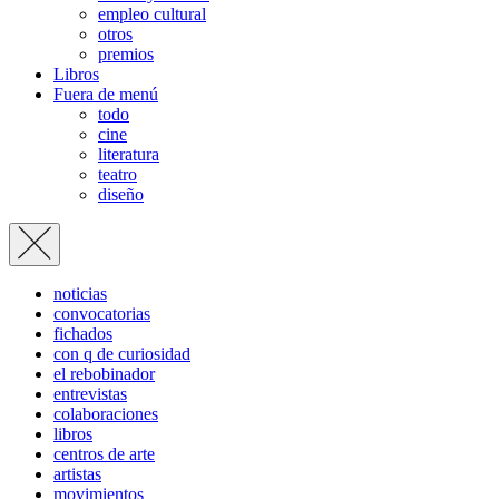
empleo cultural
otros
premios
Libros
Fuera de menú
todo
cine
literatura
teatro
diseño
noticias
convocatorias
fichados
con q de curiosidad
el rebobinador
entrevistas
colaboraciones
libros
centros de arte
artistas
movimientos