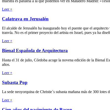
muestra es paralela a la que podemos ver en Matadero Madrid: «Tesor
Leer
+
Calatrava en Jerusalén
El alcalde de Jerusalén ha inaugurado hoy el puente que el arquitecto
tranvía. No es el primer proyecto del artista en Israel, pues ya ha dis
Leer
+
Bienal Española de Arquitectura
Hasta el 31 de julio, Córdoba acoge la novena edición de la Bienal Es
años.
Leer
+
Subasta Pop
La sede neoyorquina de Christie´s subasta mañana más de 300 lotes de
Leer
+
Cien años del nacimiento de Bacon