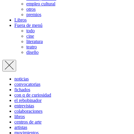
empleo cultural
otros
premios
Libros
Fuera de menú
todo
cine
literatura
teatro
diseño
noticias
convocatorias
fichados
con q de curiosidad
el rebobinador
entrevistas
colaboraciones
libros
centros de arte
artistas
movimientos