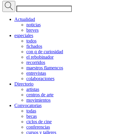
Actualidad
noticias
breves
especiales
todos
fichados
con q de curiosidad
el rebobinador
recorridos
maestros flamencos
entrevistas
colaboraciones
Directorio
artistas
centros de arte
movimientos
Convocatorias
todas
becas
ciclos de cine
conferencias
cursos y talleres