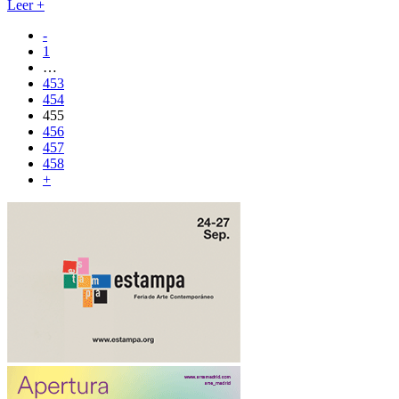
Leer
+
-
1
…
453
454
455
456
457
458
+