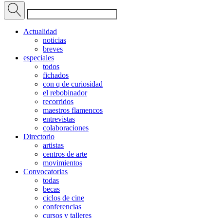
Actualidad
noticias
breves
especiales
todos
fichados
con q de curiosidad
el rebobinador
recorridos
maestros flamencos
entrevistas
colaboraciones
Directorio
artistas
centros de arte
movimientos
Convocatorias
todas
becas
ciclos de cine
conferencias
cursos y talleres