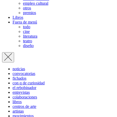
empleo cultural
otros
premios
Libros
Fuera de menú
todo
cine
literatura
teatro
diseño
noticias
convocatorias
fichados
con q de curiosidad
el rebobinador
entrevistas
colaboraciones
libros
centros de arte
artistas
movimientos