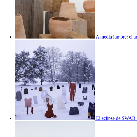
A media lumbre: el ar
El eclipse de SWAB 