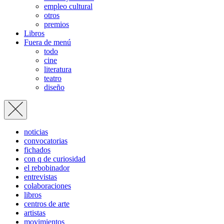
empleo cultural
otros
premios
Libros
Fuera de menú
todo
cine
literatura
teatro
diseño
noticias
convocatorias
fichados
con q de curiosidad
el rebobinador
entrevistas
colaboraciones
libros
centros de arte
artistas
movimientos