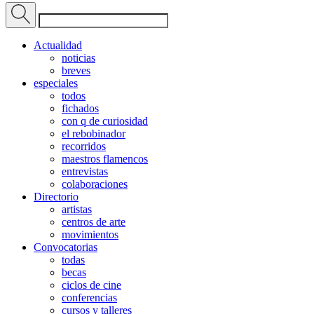
Actualidad
noticias
breves
especiales
todos
fichados
con q de curiosidad
el rebobinador
recorridos
maestros flamencos
entrevistas
colaboraciones
Directorio
artistas
centros de arte
movimientos
Convocatorias
todas
becas
ciclos de cine
conferencias
cursos y talleres