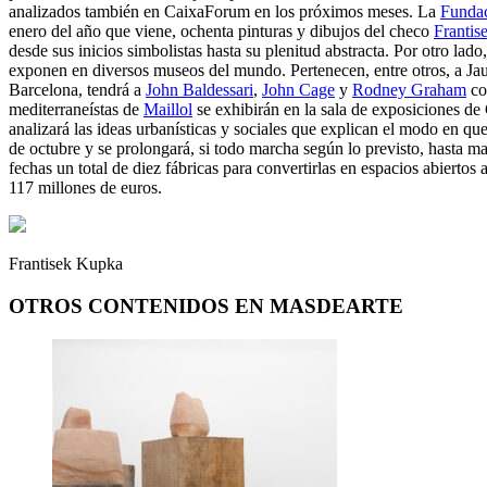
analizados también en CaixaForum en los próximos meses. La
Fundac
enero del año que viene, ochenta pinturas y dibujos del checo
Frantis
desde sus inicios simbolistas hasta su plenitud abstracta. Por otro lado
exponen en diversos museos del mundo. Pertenecen, entre otros, a J
Barcelona, tendrá a
John Baldessari
,
John Cage
y
Rodney Graham
com
mediterraneístas de
Maillol
se exhibirán en la sala de exposiciones d
analizará las ideas urbanísticas y sociales que explican el modo en qu
de octubre y se prolongará, si todo marcha según lo previsto, hasta 
fechas un total de diez fábricas para convertirlas en espacios abiertos
117 millones de euros.
Frantisek Kupka
OTROS CONTENIDOS EN MASDEARTE