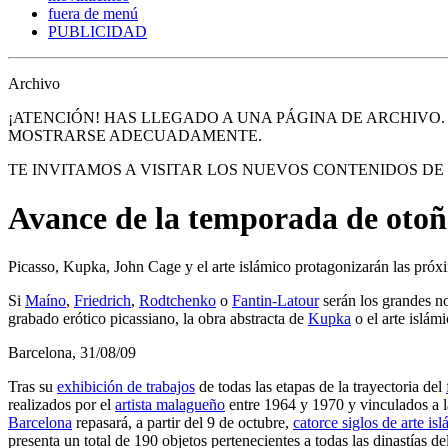
fuera de menú
PUBLICIDAD
Archivo
¡ATENCIÓN! HAS LLEGADO A UNA PÁGINA DE ARCHIVO
MOSTRARSE ADECUADAMENTE.
TE INVITAMOS A VISITAR LOS NUEVOS CONTENIDOS D
Avance de la temporada de otoñ
Picasso, Kupka, John Cage y el arte islámico protagonizarán las próxi
Si
Maíno
,
Friedrich
,
Rodtchenko
o
Fantin-Latour
serán los grandes n
grabado erótico picassiano, la obra abstracta de
Kupka
o el arte islám
Barcelona, 31/08/09
Tras su
exhibición de trabajos
de todas las etapas de la trayectoria del
realizados por el
artista malagueño
entre 1964 y 1970 y vinculados a l
Barcelona
repasará, a partir del 9 de octubre,
catorce siglos de arte i
presenta un total de 190 objetos pertenecientes a todas las dinastía