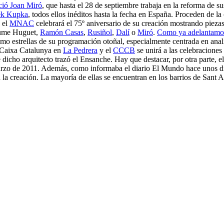
ió Joan Miró
, que hasta el 28 de septiembre trabaja en la reforma de su
ek Kupka
, todos ellos inéditos hasta la fecha en España. Proceden de la
, el
MNAC
celebrará el 75º aniversario de su creación mostrando piezas
aume Huguet,
Ramón Casas
,
Rusiñol
,
Dalí
o
Miró
.
Como ya adelantamo
o estrellas de su programación otoñal, especialmente centrada en analiz
e Caixa Catalunya en
La Pedrera
y el
CCCB
se unirá a las celebracione
e dicho arquitecto trazó el Ensanche. Hay que destacar, por otra parte,
marzo de 2011. Además, como informaba el diario El Mundo hace unos dí
 a la creación. La mayoría de ellas se encuentran en los barrios de Sant