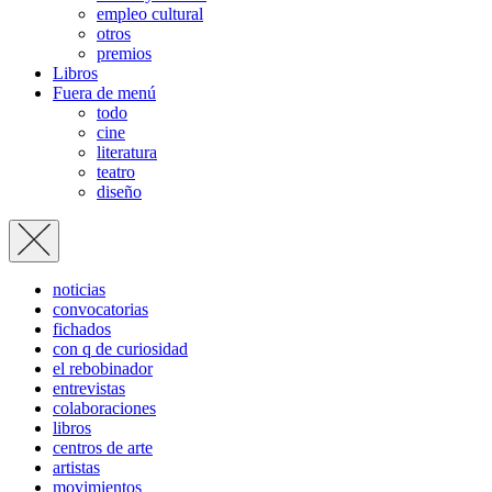
empleo cultural
otros
premios
Libros
Fuera de menú
todo
cine
literatura
teatro
diseño
noticias
convocatorias
fichados
con q de curiosidad
el rebobinador
entrevistas
colaboraciones
libros
centros de arte
artistas
movimientos