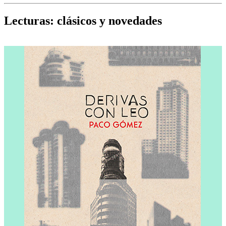
Cine, teatro, música, libros y más...
D
Lecturas: clásicos y novedades