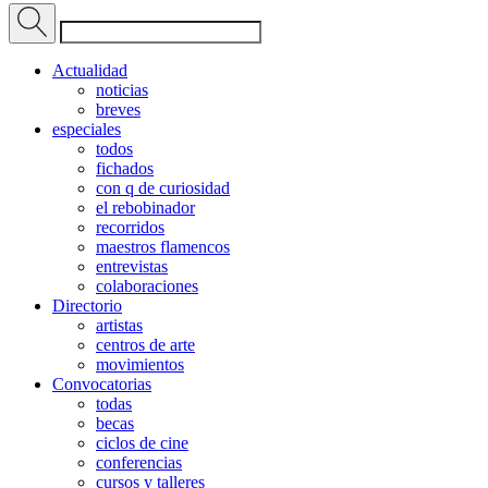
Actualidad
noticias
breves
especiales
todos
fichados
con q de curiosidad
el rebobinador
recorridos
maestros flamencos
entrevistas
colaboraciones
Directorio
artistas
centros de arte
movimientos
Convocatorias
todas
becas
ciclos de cine
conferencias
cursos y talleres