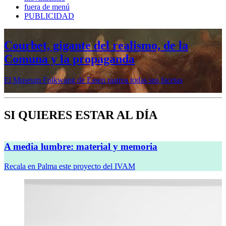
fuera de menú
PUBLICIDAD
Mujeres prerrafaelitas, psiquiatría en la
vanguardia, Minor White o Dana
Lixenberg, en otoño en la Fundación
MAPFRE
Veremos cinco muestras en sus sedes de Madrid y Barcelona
SI QUIERES ESTAR AL DÍA
A media lumbre: material y memoria
Recala en Palma este proyecto del IVAM