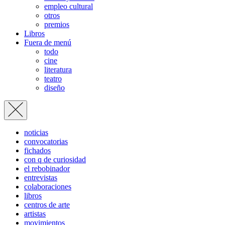
empleo cultural
otros
premios
Libros
Fuera de menú
todo
cine
literatura
teatro
diseño
noticias
convocatorias
fichados
con q de curiosidad
el rebobinador
entrevistas
colaboraciones
libros
centros de arte
artistas
movimientos