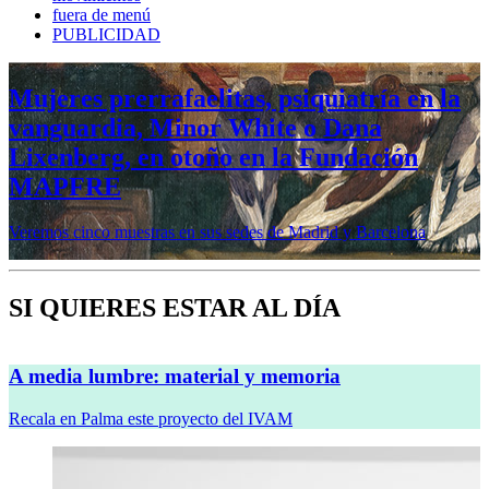
fuera de menú
PUBLICIDAD
Mujeres prerrafaelitas, psiquiatría en la
vanguardia, Minor White o Dana
Lixenberg, en otoño en la Fundación
MAPFRE
Veremos cinco muestras en sus sedes de Madrid y Barcelona
SI QUIERES ESTAR AL DÍA
A media lumbre: material y memoria
Recala en Palma este proyecto del IVAM