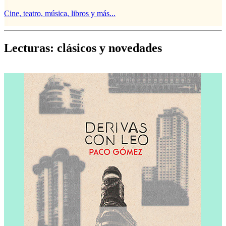
Cine, teatro, música, libros y más...
D
Lecturas: clásicos y novedades