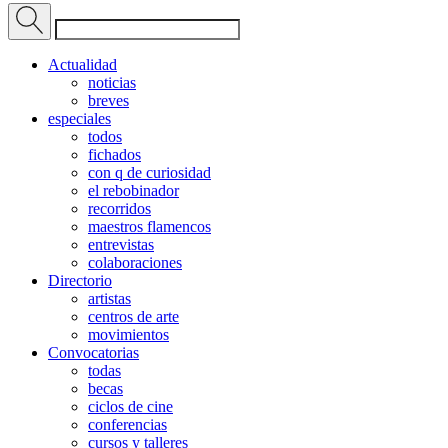
Actualidad
noticias
breves
especiales
todos
fichados
con q de curiosidad
el rebobinador
recorridos
maestros flamencos
entrevistas
colaboraciones
Directorio
artistas
centros de arte
movimientos
Convocatorias
todas
becas
ciclos de cine
conferencias
cursos y talleres