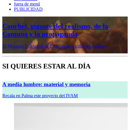
fuera de menú
PUBLICIDAD
Mujeres prerrafaelitas, psiquiatría en la
vanguardia, Minor White o Dana
Lixenberg, en otoño en la Fundación
MAPFRE
Veremos cinco muestras en sus sedes de Madrid y Barcelona
SI QUIERES ESTAR AL DÍA
A media lumbre: material y memoria
Recala en Palma este proyecto del IVAM