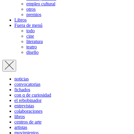
empleo cultural
otros
premios
Libros
Fuera de menú
todo
cine
literatura
teatro
diseño
noticias
convocatorias
fichados
con q de curiosidad
el rebobinador
entrevistas
colaboraciones
libros
centros de arte
artistas
movimientos