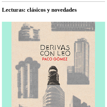
Cine, teatro, música, libros y más...
D
Lecturas: clásicos y novedades