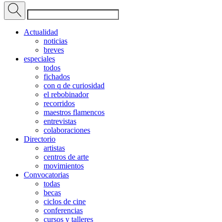
Actualidad
noticias
breves
especiales
todos
fichados
con q de curiosidad
el rebobinador
recorridos
maestros flamencos
entrevistas
colaboraciones
Directorio
artistas
centros de arte
movimientos
Convocatorias
todas
becas
ciclos de cine
conferencias
cursos y talleres