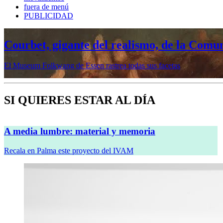
fuera de menú
PUBLICIDAD
Courbet, gigante del realismo, de la Comu
El Museum Folkwang de Essen rastrea todas sus facetas
SI QUIERES ESTAR AL DÍA
A media lumbre: material y memoria
Recala en Palma este proyecto del IVAM