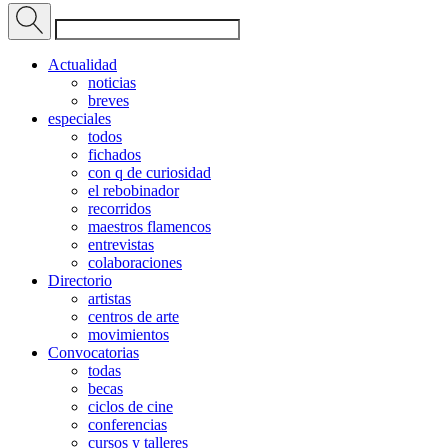
Actualidad
noticias
breves
especiales
todos
fichados
con q de curiosidad
el rebobinador
recorridos
maestros flamencos
entrevistas
colaboraciones
Directorio
artistas
centros de arte
movimientos
Convocatorias
todas
becas
ciclos de cine
conferencias
cursos y talleres