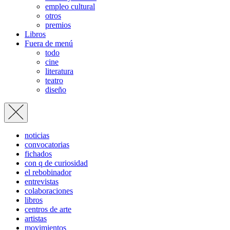
empleo cultural
otros
premios
Libros
Fuera de menú
todo
cine
literatura
teatro
diseño
noticias
convocatorias
fichados
con q de curiosidad
el rebobinador
entrevistas
colaboraciones
libros
centros de arte
artistas
movimientos