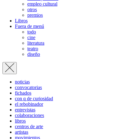
empleo cultural
otros
premios
Libros
Fuera de menú
todo
cine
literatura
teatro
diseño
noticias
convocatorias
fichados
con q de curiosidad
el rebobinador
entrevistas
colaboraciones
libros
centros de arte
artistas
movimientos