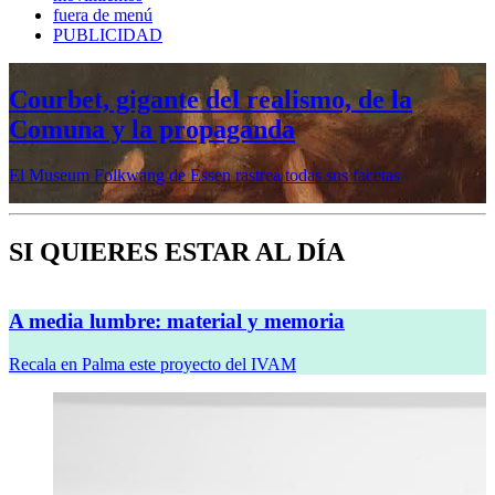
fuera de menú
PUBLICIDAD
Mujeres prerrafaelitas, psiquiatría en la
vanguardia, Minor White o Dana
Lixenberg, en otoño en la Fundación
MAPFRE
Veremos cinco muestras en sus sedes de Madrid y Barcelona
SI QUIERES ESTAR AL DÍA
A media lumbre: material y memoria
Recala en Palma este proyecto del IVAM