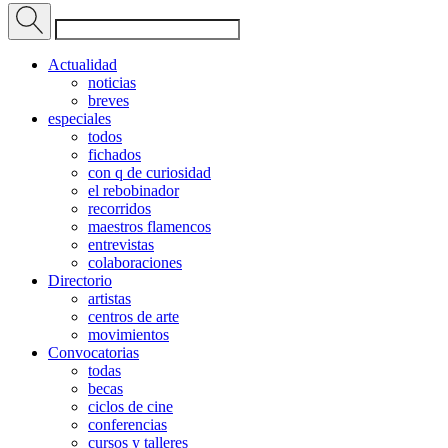
Actualidad
noticias
breves
especiales
todos
fichados
con q de curiosidad
el rebobinador
recorridos
maestros flamencos
entrevistas
colaboraciones
Directorio
artistas
centros de arte
movimientos
Convocatorias
todas
becas
ciclos de cine
conferencias
cursos y talleres