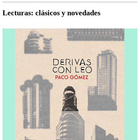
Cine, teatro, música, libros y más...
D
Lecturas: clásicos y novedades