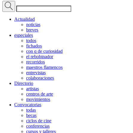
Actualidad
noticias
breves
especiales
todos
fichados
con q de curiosidad
el rebobinador
recorridos
maestros flamencos
entrevistas
colaboraciones
Directorio
artistas
centros de arte
movimientos
Convocatorias
todas
becas
ciclos de cine
conferencias
cursos y talleres