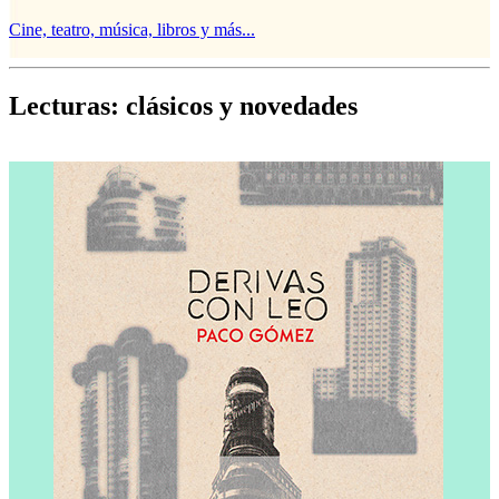
Cine, teatro, música, libros y más...
D
Lecturas: clásicos y novedades