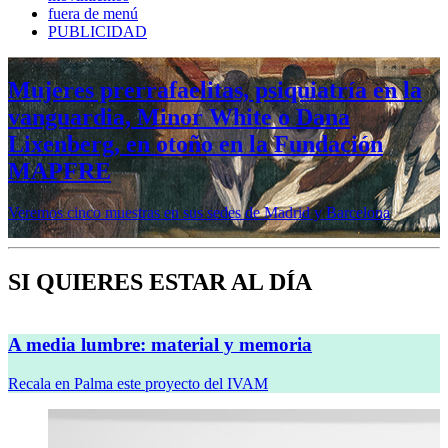
fuera de menú
PUBLICIDAD
Mujeres prerrafaelitas, psiquiatría en la
vanguardia, Minor White o Dana
Lixenberg, en otoño en la Fundación
MAPFRE
Veremos cinco muestras en sus sedes de Madrid y Barcelona
SI QUIERES ESTAR AL DÍA
A media lumbre: material y memoria
Recala en Palma este proyecto del IVAM