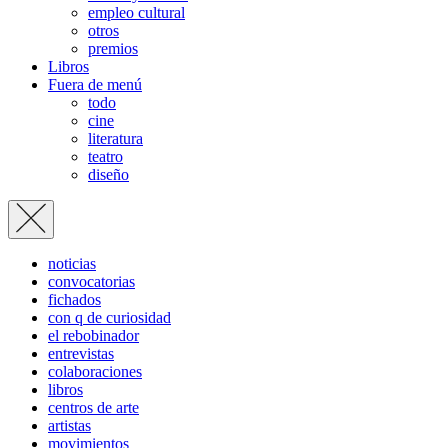
empleo cultural
otros
premios
Libros
Fuera de menú
todo
cine
literatura
teatro
diseño
noticias
convocatorias
fichados
con q de curiosidad
el rebobinador
entrevistas
colaboraciones
libros
centros de arte
artistas
movimientos