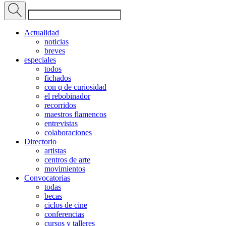
Actualidad
noticias
breves
especiales
todos
fichados
con q de curiosidad
el rebobinador
recorridos
maestros flamencos
entrevistas
colaboraciones
Directorio
artistas
centros de arte
movimientos
Convocatorias
todas
becas
ciclos de cine
conferencias
cursos y talleres