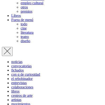
empleo cultural
otros
premios
Libros
Fuera de menú
todo
cine
literatura
teatro
diseño
noticias
convocatorias
fichados
con q de curiosidad
el rebobinador
entrevistas
colaboraciones
libros
centros de arte
artistas
movimientos