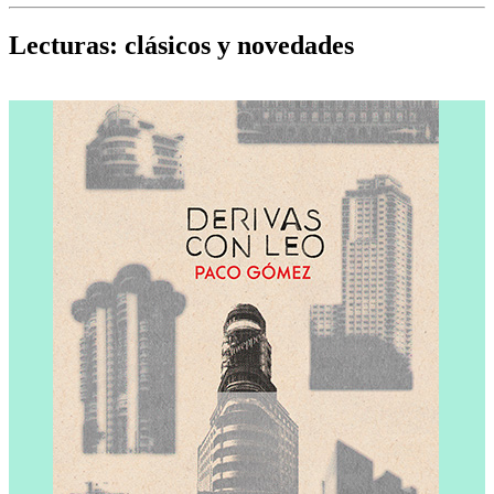
Cine, teatro, música, libros y más...
D
Lecturas: clásicos y novedades