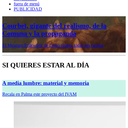
fuera de menú
PUBLICIDAD
Mujeres prerrafaelitas, psiquiatría en la
vanguardia, Minor White o Dana
Lixenberg, en otoño en la Fundación
MAPFRE
Veremos cinco muestras en sus sedes de Madrid y Barcelona
SI QUIERES ESTAR AL DÍA
A media lumbre: material y memoria
Recala en Palma este proyecto del IVAM