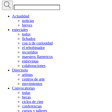
Actualidad
noticias
breves
especiales
todos
fichados
con q de curiosidad
el rebobinador
recorridos
maestros flamencos
entrevistas
colaboraciones
Directorio
artistas
centros de arte
movimientos
Convocatorias
todas
becas
ciclos de cine
conferencias
cursos y talleres