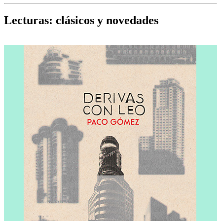
Cine, teatro, música, libros y más...
D
Lecturas: clásicos y novedades