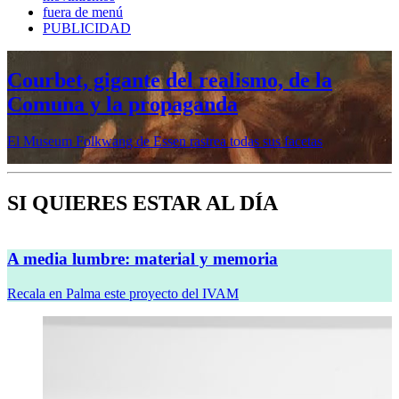
fuera de menú
PUBLICIDAD
Mujeres prerrafaelitas, psiquiatría en la
vanguardia, Minor White o Dana
Lixenberg, en otoño en la Fundación
MAPFRE
Veremos cinco muestras en sus sedes de Madrid y Barcelona
SI QUIERES ESTAR AL DÍA
A media lumbre: material y memoria
Recala en Palma este proyecto del IVAM