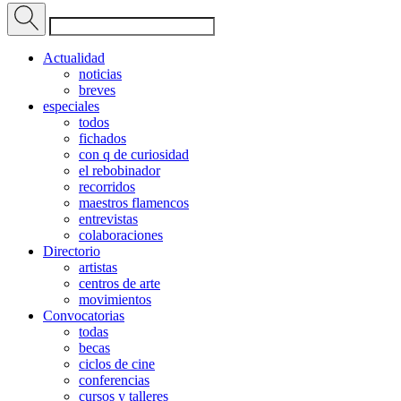
Actualidad
noticias
breves
especiales
todos
fichados
con q de curiosidad
el rebobinador
recorridos
maestros flamencos
entrevistas
colaboraciones
Directorio
artistas
centros de arte
movimientos
Convocatorias
todas
becas
ciclos de cine
conferencias
cursos y talleres