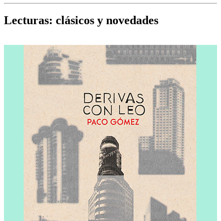
Cine, teatro, música, libros y más...
D
Lecturas: clásicos y novedades