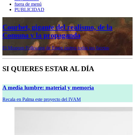
fuera de menú
PUBLICIDAD
Mujeres prerrafaelitas, psiquiatría en la
vanguardia, Minor White o Dana
Lixenberg, en otoño en la Fundación
MAPFRE
Veremos cinco muestras en sus sedes de Madrid y Barcelona
SI QUIERES ESTAR AL DÍA
A media lumbre: material y memoria
Recala en Palma este proyecto del IVAM