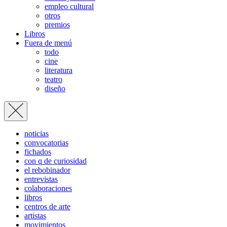
empleo cultural
otros
premios
Libros
Fuera de menú
todo
cine
literatura
teatro
diseño
noticias
convocatorias
fichados
con q de curiosidad
el rebobinador
entrevistas
colaboraciones
libros
centros de arte
artistas
movimientos