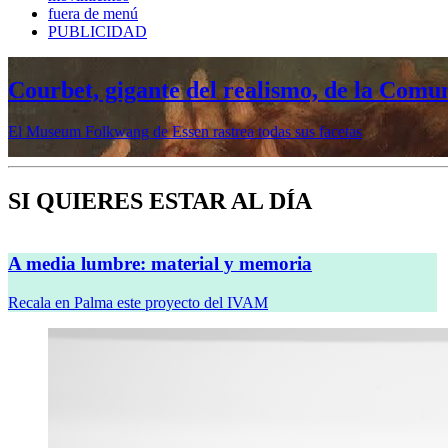
fuera de menú
PUBLICIDAD
Courbet, gigante del realismo, de la Comu
El Museum Folkwang de Essen rastrea todas sus facetas
SI QUIERES ESTAR AL DÍA
A media lumbre: material y memoria
Recala en Palma este proyecto del IVAM