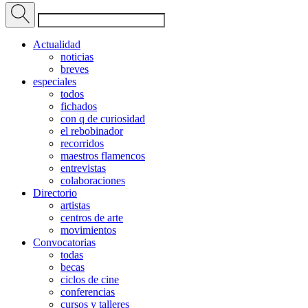
Actualidad
noticias
breves
especiales
todos
fichados
con q de curiosidad
el rebobinador
recorridos
maestros flamencos
entrevistas
colaboraciones
Directorio
artistas
centros de arte
movimientos
Convocatorias
todas
becas
ciclos de cine
conferencias
cursos y talleres