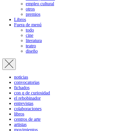
empleo cultural
otros
premios
Libros
Fuera de menú
todo
cine
literatura
teatro
diseño
noticias
convocatorias
fichados
con q de curiosidad
el rebobinador
entrevistas
colaboraciones
libros
centros de arte
artistas
movimientos