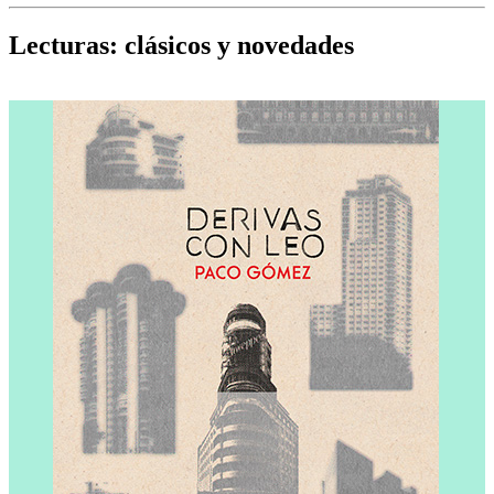
Cine, teatro, música, libros y más...
D
Lecturas: clásicos y novedades