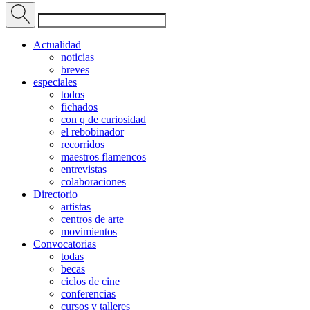
Actualidad
noticias
breves
especiales
todos
fichados
con q de curiosidad
el rebobinador
recorridos
maestros flamencos
entrevistas
colaboraciones
Directorio
artistas
centros de arte
movimientos
Convocatorias
todas
becas
ciclos de cine
conferencias
cursos y talleres