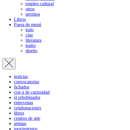
empleo cultural
otros
premios
Libros
Fuera de menú
todo
cine
literatura
teatro
diseño
noticias
convocatorias
fichados
con q de curiosidad
el rebobinador
entrevistas
colaboraciones
libros
centros de arte
artistas
movimientos