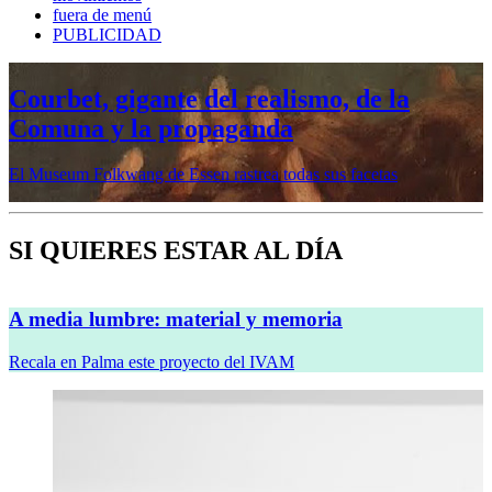
fuera de menú
PUBLICIDAD
Mujeres prerrafaelitas, psiquiatría en la
vanguardia, Minor White o Dana
Lixenberg, en otoño en la Fundación
MAPFRE
Veremos cinco muestras en sus sedes de Madrid y Barcelona
SI QUIERES ESTAR AL DÍA
A media lumbre: material y memoria
Recala en Palma este proyecto del IVAM