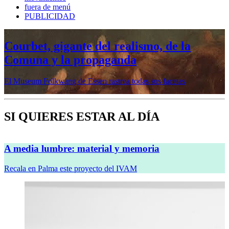
fuera de menú
PUBLICIDAD
Mujeres prerrafaelitas, psiquiatría en la
vanguardia, Minor White o Dana
Lixenberg, en otoño en la Fundación
MAPFRE
Veremos cinco muestras en sus sedes de Madrid y Barcelona
SI QUIERES ESTAR AL DÍA
A media lumbre: material y memoria
Recala en Palma este proyecto del IVAM