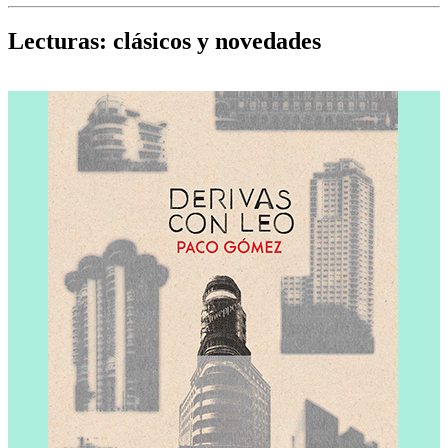
Cine, teatro, música, libros y más...
D
Lecturas: clásicos y novedades