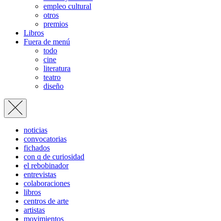
empleo cultural
otros
premios
Libros
Fuera de menú
todo
cine
literatura
teatro
diseño
noticias
convocatorias
fichados
con q de curiosidad
el rebobinador
entrevistas
colaboraciones
libros
centros de arte
artistas
movimientos