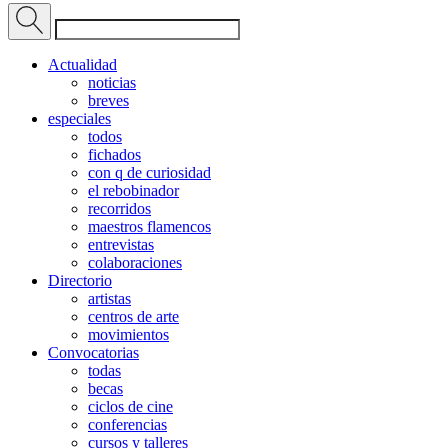
Actualidad
noticias
breves
especiales
todos
fichados
con q de curiosidad
el rebobinador
recorridos
maestros flamencos
entrevistas
colaboraciones
Directorio
artistas
centros de arte
movimientos
Convocatorias
todas
becas
ciclos de cine
conferencias
cursos y talleres