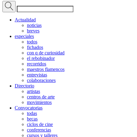
Actualidad
noticias
breves
especiales
todos
fichados
con q de curiosidad
el rebobinador
recorridos
maestros flamencos
entrevistas
colaboraciones
Directorio
artistas
centros de arte
movimientos
Convocatorias
todas
becas
ciclos de cine
conferencias
cursos y talleres