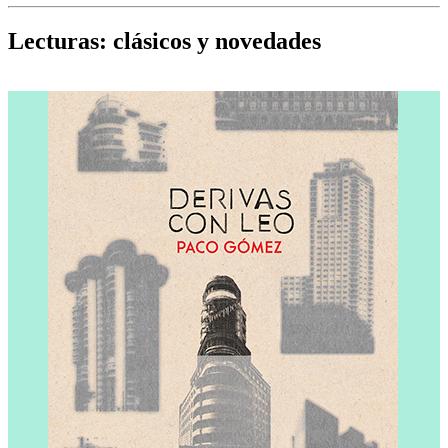
Cine, teatro, música, libros y más...
D
Lecturas: clásicos y novedades