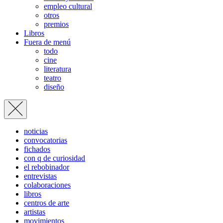
empleo cultural
otros
premios
Libros
Fuera de menú
todo
cine
literatura
teatro
diseño
noticias
convocatorias
fichados
con q de curiosidad
el rebobinador
entrevistas
colaboraciones
libros
centros de arte
artistas
movimientos