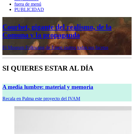
fuera de menú
PUBLICIDAD
Mujeres prerrafaelitas, psiquiatría en la
vanguardia, Minor White o Dana
Lixenberg, en otoño en la Fundación
MAPFRE
Veremos cinco muestras en sus sedes de Madrid y Barcelona
SI QUIERES ESTAR AL DÍA
A media lumbre: material y memoria
Recala en Palma este proyecto del IVAM