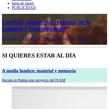
fuera de menú
PUBLICIDAD
Mujeres prerrafaelitas, psiquiatría en la
vanguardia, Minor White o Dana
Lixenberg, en otoño en la Fundación
MAPFRE
Veremos cinco muestras en sus sedes de Madrid y Barcelona
SI QUIERES ESTAR AL DÍA
A media lumbre: material y memoria
Recala en Palma este proyecto del IVAM