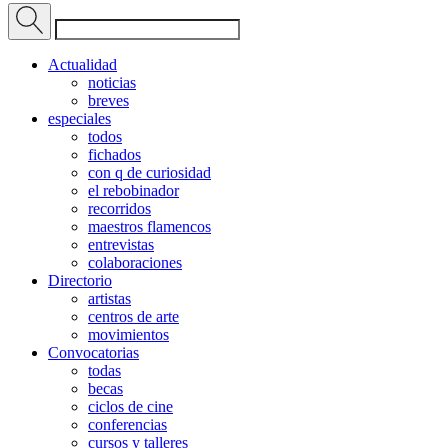
Actualidad
noticias
breves
especiales
todos
fichados
con q de curiosidad
el rebobinador
recorridos
maestros flamencos
entrevistas
colaboraciones
Directorio
artistas
centros de arte
movimientos
Convocatorias
todas
becas
ciclos de cine
conferencias
cursos y talleres