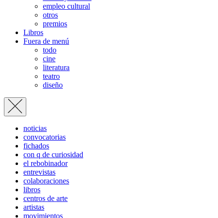
empleo cultural
otros
premios
Libros
Fuera de menú
todo
cine
literatura
teatro
diseño
noticias
convocatorias
fichados
con q de curiosidad
el rebobinador
entrevistas
colaboraciones
libros
centros de arte
artistas
movimientos