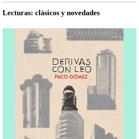
Cine, teatro, música, libros y más...
D
Lecturas: clásicos y novedades