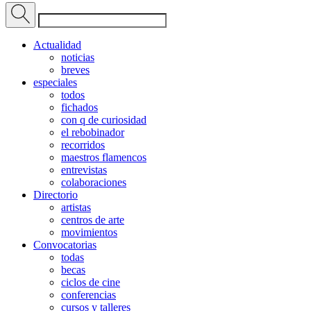
Actualidad
noticias
breves
especiales
todos
fichados
con q de curiosidad
el rebobinador
recorridos
maestros flamencos
entrevistas
colaboraciones
Directorio
artistas
centros de arte
movimientos
Convocatorias
todas
becas
ciclos de cine
conferencias
cursos y talleres