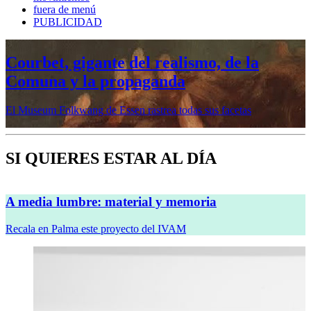
fuera de menú
PUBLICIDAD
Mujeres prerrafaelitas, psiquiatría en la
vanguardia, Minor White o Dana
Lixenberg, en otoño en la Fundación
MAPFRE
Veremos cinco muestras en sus sedes de Madrid y Barcelona
SI QUIERES ESTAR AL DÍA
A media lumbre: material y memoria
Recala en Palma este proyecto del IVAM