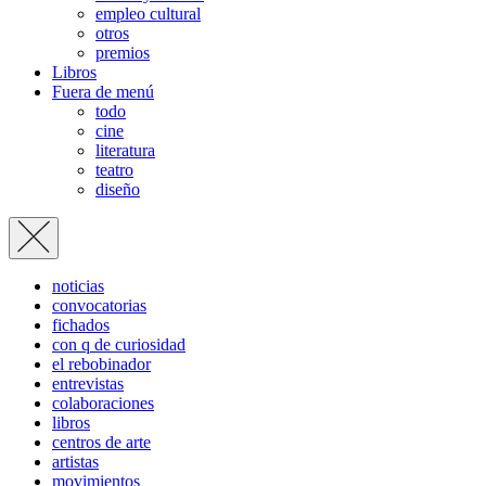
empleo cultural
otros
premios
Libros
Fuera de menú
todo
cine
literatura
teatro
diseño
noticias
convocatorias
fichados
con q de curiosidad
el rebobinador
entrevistas
colaboraciones
libros
centros de arte
artistas
movimientos