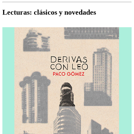
Cine, teatro, música, libros y más...
D
Lecturas: clásicos y novedades