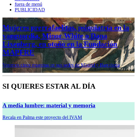
fuera de menú
PUBLICIDAD
Mujeres prerrafaelitas, psiquiatría en la
vanguardia, Minor White o Dana
Lixenberg, en otoño en la Fundación
MAPFRE
Veremos cinco muestras en sus sedes de Madrid y Barcelona
SI QUIERES ESTAR AL DÍA
A media lumbre: material y memoria
Recala en Palma este proyecto del IVAM