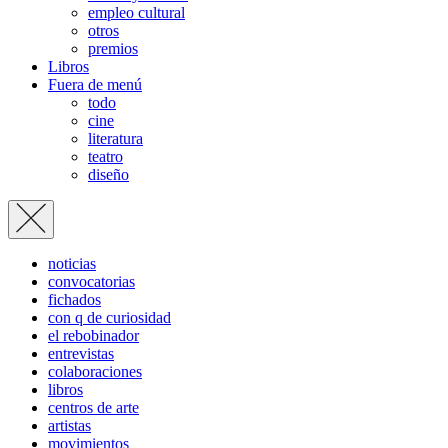
empleo cultural
otros
premios
Libros
Fuera de menú
todo
cine
literatura
teatro
diseño
noticias
convocatorias
fichados
con q de curiosidad
el rebobinador
entrevistas
colaboraciones
libros
centros de arte
artistas
movimientos