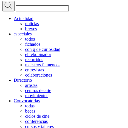
Actualidad
noticias
breves
especiales
todos
fichados
con q de curiosidad
el rebobinador
recorridos
maestros flamencos
entrevistas
colaboraciones
Directorio
artistas
centros de arte
movimientos
Convocatorias
todas
becas
ciclos de cine
conferencias
cursos y talleres