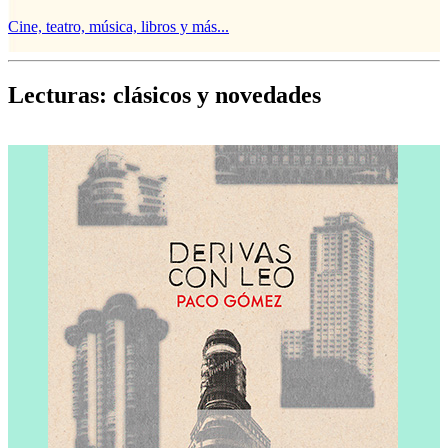
Cine, teatro, música, libros y más...
D
Lecturas: clásicos y novedades